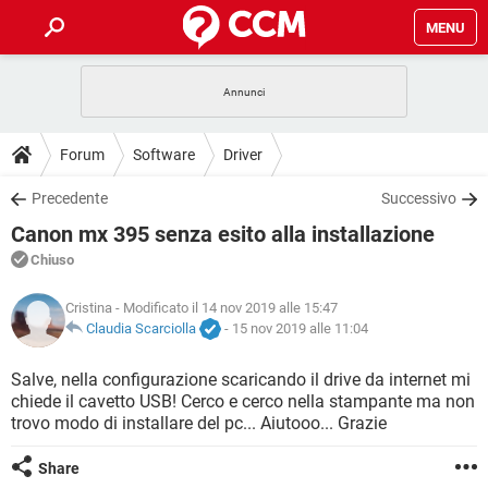
MENU
HOME
COVID-19
GAMING
GUIDE
Forum
Software
Driver
INTRATTENIMENTO
ANDROID
COVID-19
GAMING
DOWNLOAD
Precedente
Successivo
iOS
WINDOWS 10
INTRATTENIMENTO
ANDROID
Canon mx 395 senza esito alla installazione
INSTAGRAM
COVID-19
WHATSAPP
GAMING
FORUM
iOS
WINDOWS 10
Chiuso
TIKTOK
INTRATTENIMENTO
FACEBOOK
ANDROID
INSTAGRAM
COVID-19
WHATSAPP
GAMING
GLOSSARIO
Cristina
- Modificato il 14 nov 2019 alle 15:47
HARDWARE
iOS
WINDOWS 10
TIKTOK
INTRATTENIMENTO
FACEBOOK
ANDROID
Claudia Scarciolla
-
15 nov 2019 alle 11:04
INSTAGRAM
COVID-19
WHATSAPP
GAMING
HARDWARE
iOS
WINDOWS 10
Salve, nella configurazione scaricando il drive da internet mi
TIKTOK
INTRATTENIMENTO
FACEBOOK
ANDROID
chiede il cavetto USB! Cerco e cerco nella stampante ma non
INSTAGRAM
WHATSAPP
trovo modo di installare del pc... Aiutooo... Grazie
HARDWARE
iOS
WINDOWS 10
TIKTOK
FACEBOOK
INSTAGRAM
WHATSAPP
Share
HARDWARE