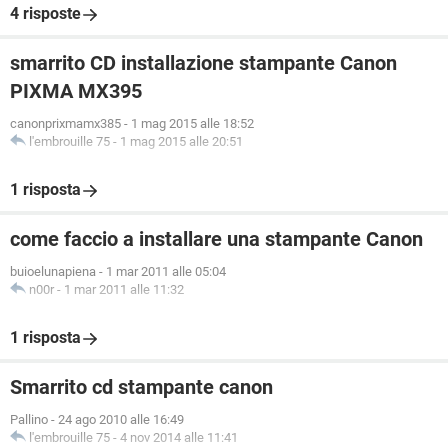
4 risposte
smarrito CD installazione stampante Canon
PIXMA MX395
canonprixmamx385
-
1 mag 2015 alle 18:52
l'embrouille 75
-
1 mag 2015 alle 20:51
1 risposta
come faccio a installare una stampante Canon
buioelunapiena
-
1 mar 2011 alle 05:04
n00r
-
1 mar 2011 alle 11:32
1 risposta
Smarrito cd stampante canon
Pallino
-
24 ago 2010 alle 16:49
l'embrouille 75
-
4 nov 2014 alle 11:41