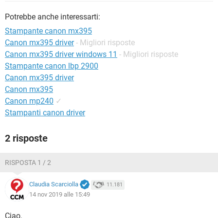
TIKTOK
FACEBOOK
Potrebbe anche interessarti:
HARDWARE
Stampante canon mx395
Canon mx395 driver
- Migliori risposte
Canon mx395 driver windows 11
- Migliori risposte
Stampante canon lbp 2900
Canon mx395 driver
Canon mx395
Canon mp240
✓
Stampanti canon driver
2 risposte
RISPOSTA 1 / 2
Claudia Scarciolla
11.181
14 nov 2019 alle 15:49
Ciao,