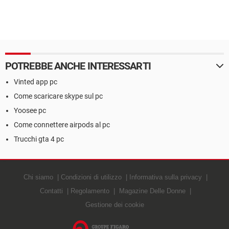
POTREBBE ANCHE INTERESSARTI
Vinted app pc
Come scaricare skype sul pc
Yoosee pc
Come connettere airpods al pc
Trucchi gta 4 pc
Chi siamo
Condizioni di utilizzo
Informativa sulla privacy
Contatti
Regolamento
Magazine Delle Donne
Gestione dei cookie