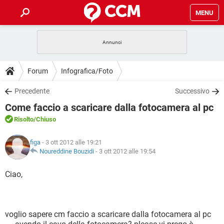
MENU
HOME
COVID-19
GAMING
GUIDE
Forum
Infografica/Foto
INTRATTENIMENTO
ANDROID
COVID-19
GAMING
DOWNLOAD
Precedente
Successivo
iOS
WINDOWS 10
INTRATTENIMENTO
ANDROID
Come faccio a scaricare dalla fotocamera al pc
INSTAGRAM
COVID-19
WHATSAPP
GAMING
FORUM
iOS
WINDOWS 10
Risolto
/Chiuso
TIKTOK
INTRATTENIMENTO
FACEBOOK
ANDROID
INSTAGRAM
COVID-19
WHATSAPP
GAMING
GLOSSARIO
HARDWARE
iOS
figa
- 3 ott 2012 alle 19:21
WINDOWS 10
TIKTOK
INTRATTENIMENTO
FACEBOOK
ANDROID
Noureddine Bouzidi
-
3 ott 2012 alle 19:54
INSTAGRAM
COVID-19
WHATSAPP
GAMING
HARDWARE
iOS
WINDOWS 10
Ciao,
TIKTOK
INTRATTENIMENTO
FACEBOOK
ANDROID
INSTAGRAM
WHATSAPP
HARDWARE
iOS
WINDOWS 10
TIKTOK
FACEBOOK
INSTAGRAM
WHATSAPP
voglio sapere cm faccio a scaricare dalla fotocamera al pc
HARDWARE