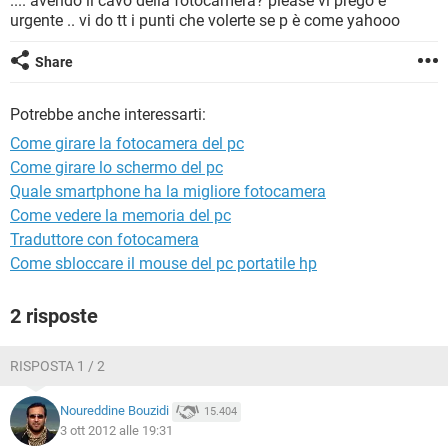
.... avendo il cavo della fotocamera? please vi prego è
TIKTOK
FACEBOOK
urgente .. vi do tt i punti che volerte se p è come yahooo
HARDWARE
Share
Potrebbe anche interessarti:
Come girare la fotocamera del pc
Come girare lo schermo del pc
Quale smartphone ha la migliore fotocamera
Come vedere la memoria del pc
Traduttore con fotocamera
Come sbloccare il mouse del pc portatile hp
2 risposte
RISPOSTA 1 / 2
Noureddine Bouzidi
15.404
3 ott 2012 alle 19:31