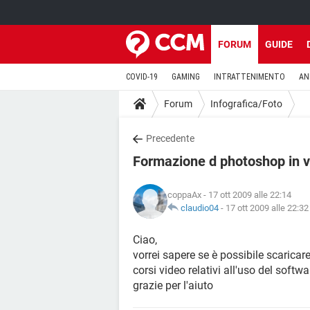
FORUM
GUIDE
COVID-19
GAMING
INTRATTENIMENTO
AN
Forum
Infografica/Foto
Precedente
Formazione d photoshop in 
coppaAx
- 17 ott 2009 alle 22:14
claudio04
-
17 ott 2009 alle 22:32
Ciao,
vorrei sapere se è possibile scaricar
corsi video relativi all'uso del soft
grazie per l'aiuto