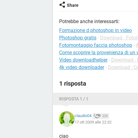
Share
Potrebbe anche interessarti:
Formazione d photoshop in video
Photoshop gratis
-
Download - Fotor
Fotomontaggio faccia photoshop
-
A
Come scoprire la provenienza di un 
Video downloadhelper
-
Download - E
4k video downloader
-
Download - C
1 risposta
RISPOSTA 1 / 1
claudio04
220
17 ott 2009 alle 22:32
ciao