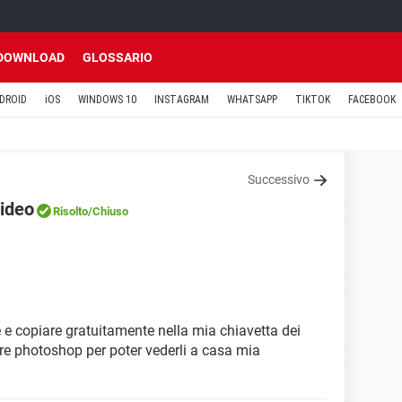
DOWNLOAD
GLOSSARIO
DROID
iOS
WINDOWS 10
INSTAGRAM
WHATSAPP
TIKTOK
FACEBOOK
Successivo
video
Risolto
/Chiuso
e e copiare gratuitamente nella mia chiavetta dei
ware photoshop per poter vederli a casa mia