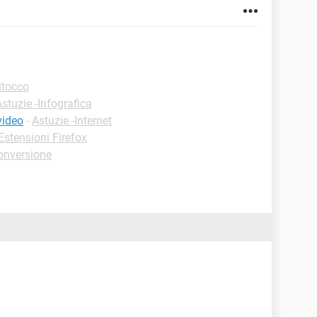
itocco
stuzie -Infografica
video
-
Astuzie -Internet
stensioni Firefox
onversione