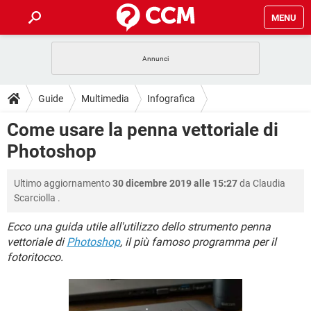
MENU
HOME
COVID-19
GAMING
GUIDE
Guide
Multimedia
Infografica
INTRATTENIMENTO
ANDROID
COVID-19
GAMING
DOWNLOAD
Come usare la penna vettoriale di
iOS
WINDOWS 10
INTRATTENIMENTO
ANDROID
Photoshop
INSTAGRAM
COVID-19
WHATSAPP
GAMING
FORUM
iOS
WINDOWS 10
TIKTOK
INTRATTENIMENTO
FACEBOOK
ANDROID
Ultimo aggiornamento
30 dicembre 2019 alle 15:27
da
Claudia
INSTAGRAM
COVID-19
WHATSAPP
GAMING
GLOSSARIO
HARDWARE
iOS
Scarciolla
.
WINDOWS 10
TIKTOK
INTRATTENIMENTO
FACEBOOK
ANDROID
INSTAGRAM
COVID-19
WHATSAPP
GAMING
Ecco una guida utile all'utilizzo dello strumento penna
HARDWARE
iOS
WINDOWS 10
vettoriale di
Photoshop
, il più famoso programma per il
TIKTOK
INTRATTENIMENTO
FACEBOOK
ANDROID
fotoritocco.
INSTAGRAM
WHATSAPP
HARDWARE
iOS
WINDOWS 10
TIKTOK
FACEBOOK
INSTAGRAM
WHATSAPP
HARDWARE