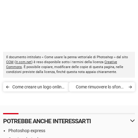
Il documento intitolato « Come usare la penna vettoriale di Photoshop » dal sito
CCM
(
it.ccm.net
) è reso disponibile sotto i termini della licenza
Creative
Commons
. È possibile copiare, modificare delle copie di questa pagina, nelle
condizioni previste dalla licenza, finché questa nota appaia chiaramente.
Come creare un logo online
Come rimuovere lo sfondo
gratis: senza registrazione,
di un'immagine online e
per YouTube
gratis
POTREBBE ANCHE INTERESSARTI
Photoshop express