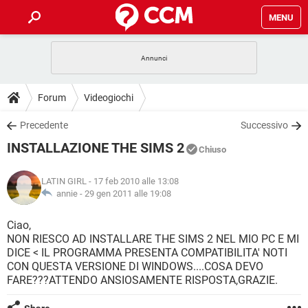
MENU
HOME
COVID-19
GAMING
GUIDE
Forum
Videogiochi
INTRATTENIMENTO
ANDROID
COVID-19
GAMING
DOWNLOAD
Precedente
Successivo
iOS
WINDOWS 10
INTRATTENIMENTO
ANDROID
INSTALLAZIONE THE SIMS 2
INSTAGRAM
COVID-19
WHATSAPP
GAMING
Chiuso
FORUM
iOS
WINDOWS 10
TIKTOK
INTRATTENIMENTO
FACEBOOK
ANDROID
LATIN GIRL
- 17 feb 2010 alle 13:08
INSTAGRAM
COVID-19
WHATSAPP
GAMING
GLOSSARIO
annie -
29 gen 2011 alle 19:08
HARDWARE
iOS
WINDOWS 10
TIKTOK
INTRATTENIMENTO
FACEBOOK
ANDROID
INSTAGRAM
COVID-19
WHATSAPP
GAMING
Ciao,
HARDWARE
iOS
WINDOWS 10
NON RIESCO AD INSTALLARE THE SIMS 2 NEL MIO PC E MI
TIKTOK
INTRATTENIMENTO
FACEBOOK
ANDROID
DICE < IL PROGRAMMA PRESENTA COMPATIBILITA' NOTI
INSTAGRAM
WHATSAPP
CON QUESTA VERSIONE DI WINDOWS....COSA DEVO
HARDWARE
iOS
WINDOWS 10
TIKTOK
FACEBOOK
FARE???ATTENDO ANSIOSAMENTE RISPOSTA,GRAZIE.
INSTAGRAM
WHATSAPP
HARDWARE