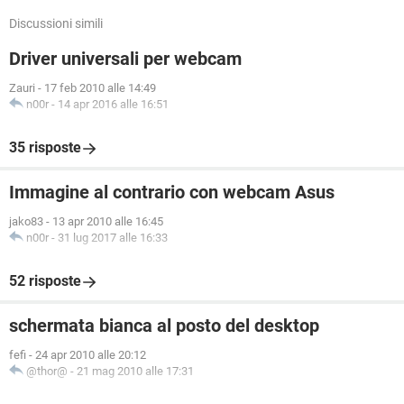
Discussioni simili
Driver universali per webcam
Zauri
-
17 feb 2010 alle 14:49
n00r
-
14 apr 2016 alle 16:51
35 risposte
Immagine al contrario con webcam Asus
jako83
-
13 apr 2010 alle 16:45
n00r
-
31 lug 2017 alle 16:33
52 risposte
schermata bianca al posto del desktop
fefi
-
24 apr 2010 alle 20:12
@thor@
-
21 mag 2010 alle 17:31