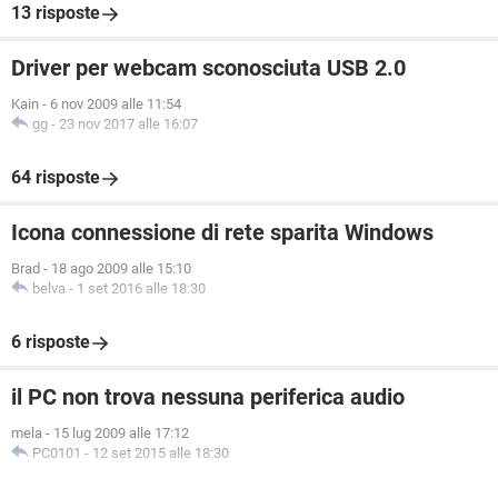
13 risposte
Driver per webcam sconosciuta USB 2.0
Kain
-
6 nov 2009 alle 11:54
gg
-
23 nov 2017 alle 16:07
64 risposte
Icona connessione di rete sparita Windows
Brad
-
18 ago 2009 alle 15:10
belva
-
1 set 2016 alle 18:30
6 risposte
il PC non trova nessuna periferica audio
mela
-
15 lug 2009 alle 17:12
PC0101
-
12 set 2015 alle 18:30