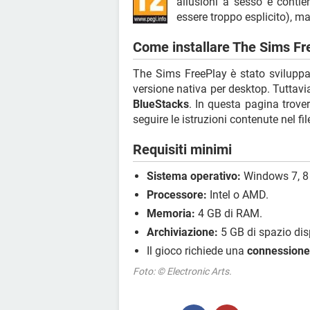
allusioni a sesso e conti
essere troppo esplicito), m
Come installare The Sims Fr
The Sims FreePlay è stato svilupp
versione nativa per desktop. Tuttavi
BlueStacks
. In questa pagina trovera
seguire le istruzioni contenute nel fil
Requisiti minimi
Sistema operativo:
Windows 7, 8 
Processore:
Intel o AMD.
Memoria:
4 GB di RAM.
Archiviazione:
5 GB di spazio dis
Il gioco richiede una
connessione 
Foto: © Electronic Arts.