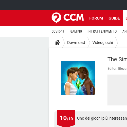
FORUM
GUIDE
COVID-19
GAMING
INTRATTENIMENTO
AN
Download
Videogiochi
The Sim
Editor:
Elect
10
Uno dei giochi più interessa
/10