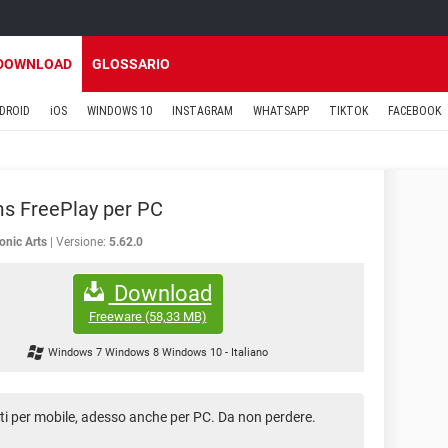
DOWNLOAD
GLOSSARIO
DROID
iOS
WINDOWS 10
INSTAGRAM
WHATSAPP
TIKTOK
FACEBOOK
s FreePlay per PC
ronic Arts
Versione:
5.62.0
Download
Freeware
(58,33 MB)
Windows 7 Windows 8 Windows 10
-
Italiano
nti per mobile, adesso anche per PC. Da non perdere.