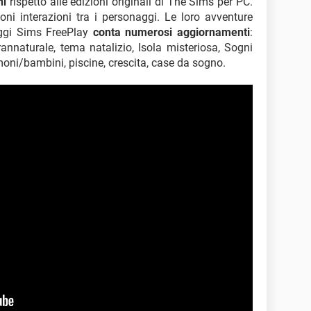
ni
rispetto alle edizioni originali di The Sims per PC.
ioni interazioni tra i personaggi. Le loro avventure
ggi Sims FreePlay
conta numerosi aggiornamenti
:
rannaturale, tema natalizio, Isola misteriosa, Sogni
rimoni/bambini, piscine, crescita, case da sogno.