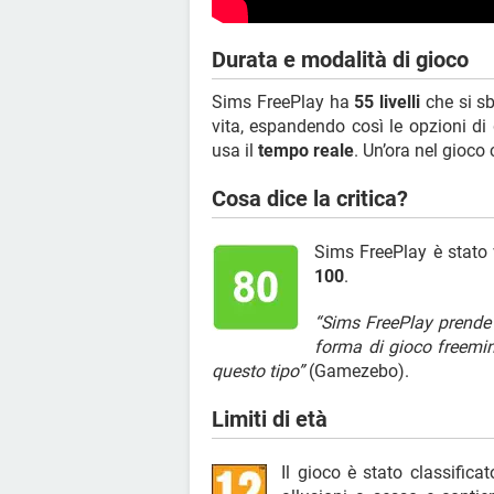
Durata e modalità di gioco
Sims FreePlay ha
55 livelli
che si sb
vita, espandendo così le opzioni di
usa il
tempo reale
. Un’ora nel gioco 
Cosa dice la critica?
Sims FreePlay è stato
100
.
“Sims FreePlay prende 
forma di gioco freemin
questo tipo”
(Gamezebo).
Limiti di età
Il gioco è stato classifica