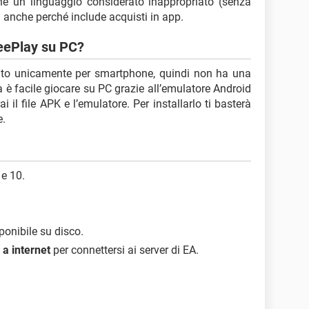
ene un linguaggio considerato inappropriato (senza
a anche perché include acquisti in app.
eePlay su PC?
ato unicamente per smartphone, quindi non ha una
a è facile giocare su PC grazie all’emulatore Android
i il file APK e l’emulatore. Per installarlo ti basterà
e.
e 10.
ponibile su disco.
a internet
per connettersi ai server di EA.