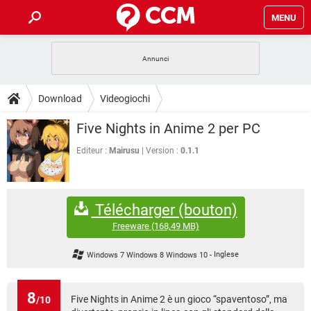
MENU
HOME
COVID-19
GAMING
GUIDE
Download
Videogiochi
INTRATTENIMENTO
ANDROID
COVID-19
GAMING
DOWNLOAD
Five Nights in Anime 2 per PC
iOS
WINDOWS 10
INTRATTENIMENTO
ANDROID
INSTAGRAM
COVID-19
WHATSAPP
GAMING
Editeur :
Mairusu
Version :
0.1.1
FORUM
iOS
WINDOWS 10
TIKTOK
INTRATTENIMENTO
FACEBOOK
ANDROID
INSTAGRAM
COVID-19
WHATSAPP
GAMING
GLOSSARIO
HARDWARE
iOS
WINDOWS 10
Télécharger (bouton)
TIKTOK
INTRATTENIMENTO
FACEBOOK
ANDROID
INSTAGRAM
COVID-19
WHATSAPP
GAMING
Freeware
(168,49 MB)
HARDWARE
iOS
WINDOWS 10
TIKTOK
INTRATTENIMENTO
FACEBOOK
ANDROID
Windows 7 Windows 8 Windows 10
-
Inglese
INSTAGRAM
WHATSAPP
HARDWARE
iOS
WINDOWS 10
TIKTOK
FACEBOOK
INSTAGRAM
WHATSAPP
8
Five Nights in Anime 2 è un gioco “spaventoso”, ma
/10
HARDWARE