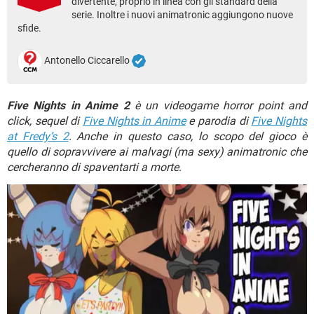
divertente, proprio in linea con gli standard della
TIKTOK
FACEBOOK
serie. Inoltre i nuovi animatronic aggiungono nuove
sfide.
HARDWARE
Antonello Ciccarello
Five Nights in Anime 2
è un videogame horror point and
click, sequel di
Five Nights in Anime
e parodia di
Five Nights
at Fredy’s 2
. Anche in questo caso, lo scopo del gioco è
quello di sopravvivere ai malvagi (ma sexy) animatronic che
cercheranno di spaventarti a morte
.