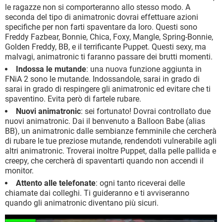
le ragazze non si comporteranno allo stesso modo. A
seconda del tipo di animatronic dovrai effettuare azioni
specifiche per non farti spaventare da loro. Questi sono
Freddy Fazbear, Bonnie, Chica, Foxy, Mangle, Spring-Bonnie,
Golden Freddy, BB, e il terrificante Puppet. Questi sexy, ma
malvagi, animatronic ti faranno passare dei brutti momenti.
Indossa le mutande
: una nuova funzione aggiunta in
FNiA 2 sono le mutande. Indossandole, sarai in grado di
sarai in grado di respingere gli animatronic ed evitare che ti
spaventino. Evita però di fartele rubare.
Nuovi animatronic
: sei fortunato! Dovrai controllato due
nuovi animatronic. Dai il benvenuto a Balloon Babe (alias
BB), un animatronic dalle sembianze femminile che cercherà
di rubare le tue preziose mutande, rendendoti vulnerabile agli
altri animatronic. Troverai inoltre Puppet, dalla pelle pallida e
creepy, che cercherà di spaventarti quando non accendi il
monitor.
Attento alle telefonate
: ogni tanto riceverai delle
chiamate dai colleghi. Ti guideranno e ti avviseranno
quando gli animatronic diventano più sicuri.