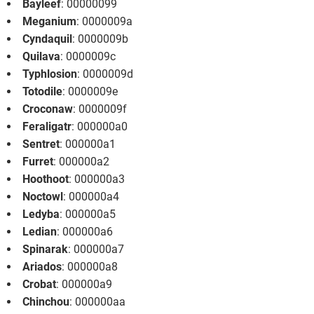
Bayleef
: 00000099
Meganium
: 0000009a
Cyndaquil
: 0000009b
Quilava
: 0000009c
Typhlosion
: 0000009d
Totodile
: 0000009e
Croconaw
: 0000009f
Feraligatr
: 000000a0
Sentret
: 000000a1
Furret
: 000000a2
Hoothoot
: 000000a3
Noctowl
: 000000a4
Ledyba
: 000000a5
Ledian
: 000000a6
Spinarak
: 000000a7
Ariados
: 000000a8
Crobat
: 000000a9
Chinchou
: 000000aa