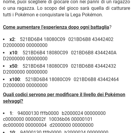
nome, puoi scegliere di giocare con nei panni di un ragazzo
o una ragazza. Lo scopo del gioco sarà quella di catturare
tutti i Pokémon e conquistare la Lega Pokémon.
Come aumentare l’esperienza dopo ogni battaglia
?
x2
: 521BD6B4 18080C09 021BD6B8 43442402
D2000000 00000000
x10
: 521BD6B4 18080C09 021BD6B8 4344240A
D2000000 00000000
x50
: 521BD6B4 18080C09 021BD6B8 43442432
D2000000 00000000
x100
: 521BD6B4 18080C09 021BD6B8 43442464
D2000000 00000000
Quali codici servono per modificare il livello dei Pokémon
selvaggi?
1
: 94000130 fffb0000 b2000024 00000000
c0000000 0000002f 10036b06 00000101
dc000000 00000004 d2000000 00000000
10
: 94000130 fffb0000 b2000024 00000000