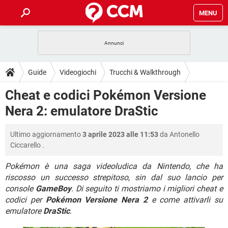
MENU
HOME
COVID-19
GAMING
GUIDE
Guide
Videogiochi
Trucchi & Walkthrough
INTRATTENIMENTO
ANDROID
COVID-19
GAMING
DOWNLOAD
Cheat e codici Pokémon Versione
iOS
WINDOWS 10
INTRATTENIMENTO
ANDROID
Nera 2: emulatore DraStic
INSTAGRAM
COVID-19
WHATSAPP
GAMING
FORUM
iOS
WINDOWS 10
TIKTOK
INTRATTENIMENTO
FACEBOOK
ANDROID
Ultimo aggiornamento
3 aprile 2023 alle 11:53
da
Antonello
INSTAGRAM
COVID-19
WHATSAPP
GAMING
GLOSSARIO
HARDWARE
iOS
Ciccarello
.
WINDOWS 10
TIKTOK
INTRATTENIMENTO
FACEBOOK
ANDROID
INSTAGRAM
COVID-19
WHATSAPP
GAMING
Pokémon è una saga videoludica da Nintendo, che ha
HARDWARE
iOS
WINDOWS 10
riscosso un successo strepitoso, sin dal suo lancio per
TIKTOK
INTRATTENIMENTO
FACEBOOK
ANDROID
console
GameBoy
. Di seguito ti mostriamo i migliori cheat e
INSTAGRAM
WHATSAPP
HARDWARE
iOS
WINDOWS 10
codici per
Pokémon Versione Nera 2
e come attivarli su
TIKTOK
FACEBOOK
emulatore
DraStic
.
INSTAGRAM
WHATSAPP
HARDWARE