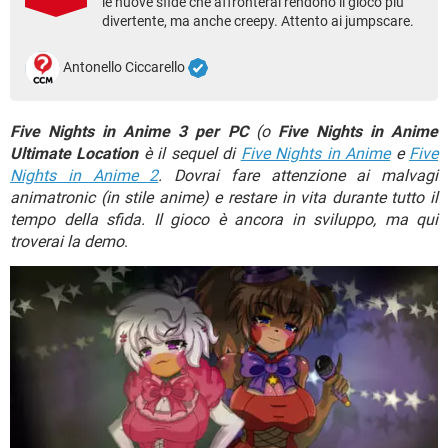
le nuove sfide che affronterai rendono il gioco più
TIKTOK
FACEBOOK
divertente, ma anche creepy. Attento ai jumpscare.
HARDWARE
Antonello Ciccarello
Five Nights in Anime 3 per PC
(o
Five Nights in Anime
Ultimate Location
è il sequel di
Five Nights in Anime
e
Five
Nights in Anime 2
. Dovrai fare attenzione ai malvagi
animatronic (in stile anime) e restare in vita durante tutto il
tempo della sfida. Il gioco è ancora in sviluppo, ma qui
troverai la demo
.