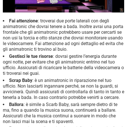
Fai attenzione
: troverai due porte laterali con degli
animatronic che dovrai tenere a bada. Inoltre avrai una porta
frontale che gli animatronic potrebbero usare per cercarti se
non usi la torcia e otto stanze che dovrai monitorare usando
le videocamere. Fai attenzione ad ogni dettaglio ed evita che
gli animatronic ti trovino al buio.
Gestisci le tue risorse
: dovrai gestire l’energia durante
ogni notte, per evitare che gli animatronic entrino nel tuo
ufficio. Assicurati di ricaricare le batterie della videocamera o
ti troverai nei guai.
Scrap Baby
: è un animatronic in riparazione nel tuo
ufficio. Non lasciarti ingannare perché, se non la guardi, si
avvicinerà. Quindi assicurati di controllarla di tanto in tanto e
tenerla a bada. In caso contrario potrebbe venirti a cercare.
Ballora
: è simile a Scarb Baby, sarà sempre dietro di te
ma, fino a quando la musica suona, continuerà a ballare.
Assicurati che la musica continui a suonare in modo che
non lasci mai la scena e ti spaventi.