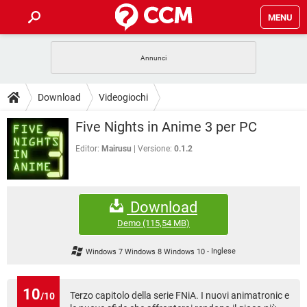
MENU
HOME
COVID-19
GAMING
GUIDE
Download
Videogiochi
INTRATTENIMENTO
ANDROID
COVID-19
GAMING
DOWNLOAD
Five Nights in Anime 3 per PC
iOS
WINDOWS 10
INTRATTENIMENTO
ANDROID
INSTAGRAM
COVID-19
WHATSAPP
GAMING
Editor:
Mairusu
Versione:
0.1.2
FORUM
iOS
WINDOWS 10
TIKTOK
INTRATTENIMENTO
FACEBOOK
ANDROID
INSTAGRAM
COVID-19
WHATSAPP
GAMING
GLOSSARIO
HARDWARE
iOS
WINDOWS 10
Download
TIKTOK
INTRATTENIMENTO
FACEBOOK
ANDROID
INSTAGRAM
COVID-19
WHATSAPP
GAMING
Demo
(115,54 MB)
HARDWARE
iOS
WINDOWS 10
TIKTOK
INTRATTENIMENTO
FACEBOOK
ANDROID
Windows 7 Windows 8 Windows 10
-
Inglese
INSTAGRAM
WHATSAPP
HARDWARE
iOS
WINDOWS 10
TIKTOK
FACEBOOK
INSTAGRAM
WHATSAPP
10
Terzo capitolo della serie FNiA. I nuovi animatronic e
/10
HARDWARE