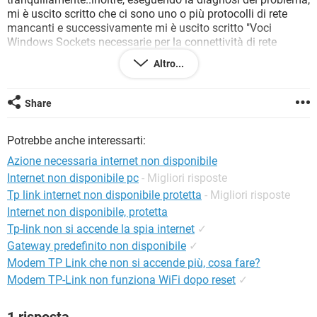
TIKTOK
FACEBOOK
mi è uscito scritto che ci sono uno o più protocolli di rete
mancanti e successivamente mi è uscito scritto "Voci
HARDWARE
Windows Sockets necessarie per la connettività di rete
mancanti nel Registro di sistema".
Altro...
Ho provato sia a disinstallare la scheda di rete e riavviare il
PC, che ripristinare il PC a qualche giorno fa..premetto che
ieri sera ho usato il PC tranquillamente e dopo di che lo ho
Share
spento.
Come SO ho Windows 10 e il mio computer è un Samsung.
Potrebbe anche interessarti:
Grazie in anticipo x chi mi aiuterà...
Azione necessaria internet non disponibile
Internet non disponibile pc
- Migliori risposte
Tp link internet non disponibile protetta
- Migliori risposte
Internet non disponibile, protetta
Tp-link non si accende la spia internet
✓
Gateway predefinito non disponibile
✓
Modem TP Link che non si accende più, cosa fare?
Modem TP-Link non funziona WiFi dopo reset
✓