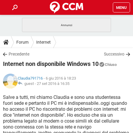
MENU
HOME
COVID-19
GAMING
GUIDE
Forum
Internet
INTRATTENIMENTO
ANDROID
COVID-19
GAMING
DOWNLOAD
Precedente
Successivo
iOS
WINDOWS 10
INTRATTENIMENTO
ANDROID
Internet non disponibile Windows 10
INSTAGRAM
COVID-19
WHATSAPP
GAMING
Chiuso
FORUM
iOS
WINDOWS 10
TIKTOK
INTRATTENIMENTO
FACEBOOK
ANDROID
Claudia791716
- 6 giu 2016 à 18:23
INSTAGRAM
COVID-19
WHATSAPP
GAMING
GLOSSARIO
guest -
27 set 2016 à 16:35
HARDWARE
iOS
WINDOWS 10
TIKTOK
INTRATTENIMENTO
FACEBOOK
ANDROID
INSTAGRAM
COVID-19
WHATSAPP
GAMING
Salve a tutti, mi chiamo Claudia e sono una studentessa
HARDWARE
iOS
WINDOWS 10
fuori sede e pertanto il PC mi è indispensabile..oggi quando
TIKTOK
INTRATTENIMENTO
FACEBOOK
ANDROID
ho acceso il PC ho riscontrato dei problemi con internet: mi
INSTAGRAM
WHATSAPP
dice "internet non disponibile". Ho escluso che sia un
HARDWARE
iOS
WINDOWS 10
TIKTOK
FACEBOOK
problema legato al modem o cose simili xk dal cellulare
INSTAGRAM
WHATSAPP
sono connessa con la stessa rete e navigo
HARDWARE
tranquillamente..inoltre, eseguendo la diagnosi del problema,