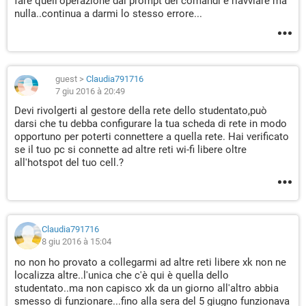
fare quell'operazione dal prompt dei comandi e riavviare ma
nulla..continua a darmi lo stesso errore...
guest
>
Claudia791716
7 giu 2016 à 20:49
Devi rivolgerti al gestore della rete dello studentato,può
darsi che tu debba configurare la tua scheda di rete in modo
opportuno per poterti connettere a quella rete. Hai verificato
se il tuo pc si connette ad altre reti wi-fi libere oltre
all'hotspot del tuo cell.?
Claudia791716
8 giu 2016 à 15:04
no non ho provato a collegarmi ad altre reti libere xk non ne
localizza altre..l'unica che c'è qui è quella dello
studentato..ma non capisco xk da un giorno all'altro abbia
smesso di funzionare...fino alla sera del 5 giugno funzionava