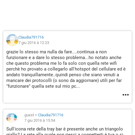
Claudia791716
7 giu 2016 à 12:23
grazie lo stesso ma nulla da fare....continua a non
funzionare e a dare lo stesso problema...ho notato anche
che questo problema me lo fa solo con quella rete wifi
perchè ho provato a collegarlo all'hotspot del cellulare ed è
andato tranquillamente..quindi penso che siano venuti a
mancare dei protocolli (o sono da aggiornare) utili per far
"funzionare" quella sete sul mio pc...
guest
>
Claudia791716
7 giu 2016 à 15:54
Sull'icona rete della tray bar è presente anche un triangolo
giallo? La rete alla quale non riesci a connetterti è tua o si