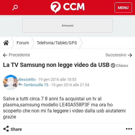
MENU
HOME
COVID-19
GAMING
GUIDE
Forum
Telefonia/Tablet/GPS
INTRATTENIMENTO
ANDROID
COVID-19
GAMING
DOWNLOAD
Precedente
Successivo
iOS
WINDOWS 10
INTRATTENIMENTO
ANDROID
La TV Samsung non legge video da USB
INSTAGRAM
COVID-19
WHATSAPP
GAMING
Chiuso
FORUM
iOS
WINDOWS 10
TIKTOK
INTRATTENIMENTO
FACEBOOK
ANDROID
Alessietto
- 19 gen 2016 alle 18:53
INSTAGRAM
COVID-19
WHATSAPP
GAMING
GLOSSARIO
l'embrouille 75
-
19 gen 2016 alle 21:54
HARDWARE
iOS
WINDOWS 10
TIKTOK
INTRATTENIMENTO
FACEBOOK
ANDROID
INSTAGRAM
COVID-19
WHATSAPP
GAMING
Salve a tutti circa 7 8 anni fa acquistai un tv al
HARDWARE
iOS
WINDOWS 10
plasma,samsung modello LE40A558P3F ma ora ho
TIKTOK
INTRATTENIMENTO
FACEBOOK
ANDROID
scoperto che non mi fa leggere i video dalla usb aiutatemi
INSTAGRAM
WHATSAPP
grazie
HARDWARE
iOS
WINDOWS 10
TIKTOK
FACEBOOK
INSTAGRAM
WHATSAPP
Share
HARDWARE