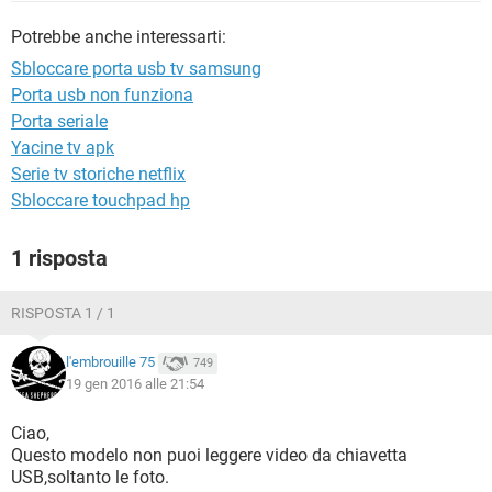
TIKTOK
FACEBOOK
Potrebbe anche interessarti:
HARDWARE
Sbloccare porta usb tv samsung
Porta usb non funziona
Porta seriale
Yacine tv apk
Serie tv storiche netflix
Sbloccare touchpad hp
1 risposta
RISPOSTA 1 / 1
l'embrouille 75
749
19 gen 2016 alle 21:54
Ciao,
Questo modelo non puoi leggere video da chiavetta
USB,soltanto le foto.