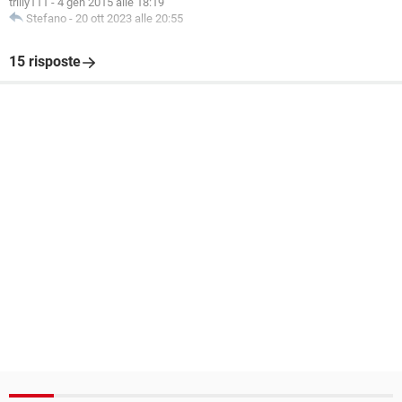
trilly111
-
4 gen 2015 alle 18:19
Stefano
-
20 ott 2023 alle 20:55
15 risposte