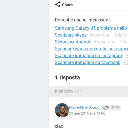
Share
Potrebbe anche interessarti:
Samsung Galaxy J5 problema nello 
Scaricare skype
-
Download - Telefon
Skype per Android
-
Download - Tele
Scaricare whatsapp gratis per sam
Scaricare immagini da instagram
-
A
Scaricare immagini da facebook
-
A
1 risposta
RISPOSTA 1 / 1
Noureddine Bouzidi
15.404
21 gen 2016 alle 11:06
ciao,