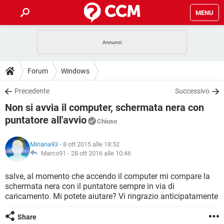
MENU
HOME
COVID-19
GAMING
GUIDE
Forum
Windows
INTRATTENIMENTO
ANDROID
COVID-19
GAMING
DOWNLOAD
Precedente
Successivo
iOS
WINDOWS 10
INTRATTENIMENTO
ANDROID
Non si avvia il computer, schermata nera con
INSTAGRAM
COVID-19
WHATSAPP
GAMING
FORUM
iOS
WINDOWS 10
puntatore all'avvio
Chiuso
TIKTOK
INTRATTENIMENTO
FACEBOOK
ANDROID
INSTAGRAM
COVID-19
WHATSAPP
GAMING
GLOSSARIO
HARDWARE
iOS
WINDOWS 10
Miriana93
- 8 ott 2015 alle 18:52
TIKTOK
INTRATTENIMENTO
FACEBOOK
ANDROID
Marco91 -
28 ott 2016 alle 10:46
INSTAGRAM
COVID-19
WHATSAPP
GAMING
HARDWARE
iOS
WINDOWS 10
salve, al momento che accendo il computer mi compare la
TIKTOK
INTRATTENIMENTO
FACEBOOK
ANDROID
INSTAGRAM
WHATSAPP
schermata nera con il puntatore sempre in via di
HARDWARE
iOS
WINDOWS 10
caricamento. Mi potete aiutare? Vi ringrazio anticipatamente
TIKTOK
FACEBOOK
INSTAGRAM
WHATSAPP
Share
HARDWARE