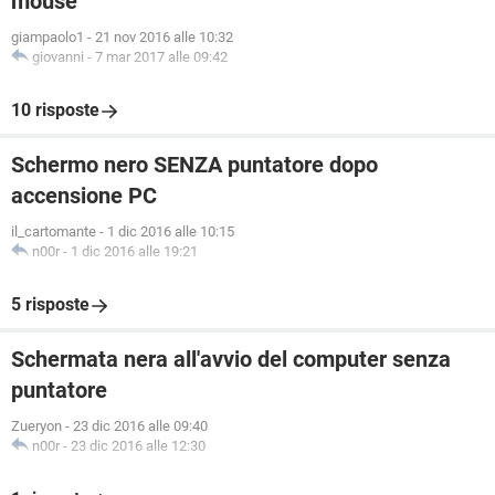
mouse
giampaolo1
-
21 nov 2016 alle 10:32
giovanni
-
7 mar 2017 alle 09:42
10 risposte
Schermo nero SENZA puntatore dopo
accensione PC
il_cartomante
-
1 dic 2016 alle 10:15
n00r
-
1 dic 2016 alle 19:21
5 risposte
Schermata nera all'avvio del computer senza
puntatore
Zueryon
-
23 dic 2016 alle 09:40
n00r
-
23 dic 2016 alle 12:30