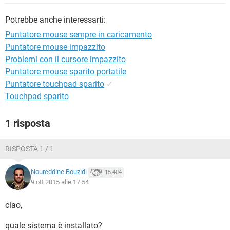
TIKTOK
FACEBOOK
Potrebbe anche interessarti:
HARDWARE
Puntatore mouse sempre in caricamento
Puntatore mouse impazzito
Problemi con il cursore impazzito
Puntatore mouse sparito portatile
Puntatore touchpad sparito
✓
Touchpad sparito
1 risposta
RISPOSTA 1 / 1
Noureddine Bouzidi
15.404
9 ott 2015 alle 17:54
ciao,
quale sistema è installato?