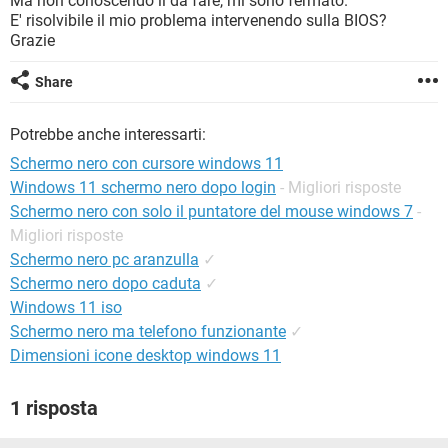
Ma non conoscendo il da fare, mi sono fermato.
TIKTOK
FACEBOOK
E' risolvibile il mio problema intervenendo sulla BIOS?
Grazie
HARDWARE
Share
Potrebbe anche interessarti:
Schermo nero con cursore windows 11
Windows 11 schermo nero dopo login
- Migliori risposte
Schermo nero con solo il puntatore del mouse windows 7
-
Migliori risposte
Schermo nero pc aranzulla
✓
Schermo nero dopo caduta
✓
Windows 11 iso
Schermo nero ma telefono funzionante
✓
Dimensioni icone desktop windows 11
1 risposta