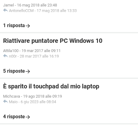
Jamel
-
16 mag 2018 alle 23:48
AntonelloCCM
-
17 mag 2018 alle 13:33
1 risposta
Riattivare puntatore PC Windows 10
Attila100
-
19 mar 2017 alle 09:11
n00r
-
28 mar 2017 alle 16:19
5 risposte
È sparito il touchpad dal mio laptop
Michcava
-
19 ago 2018 alle 09:19
Maio
-
6 giu 2023 alle 08:04
4 risposte