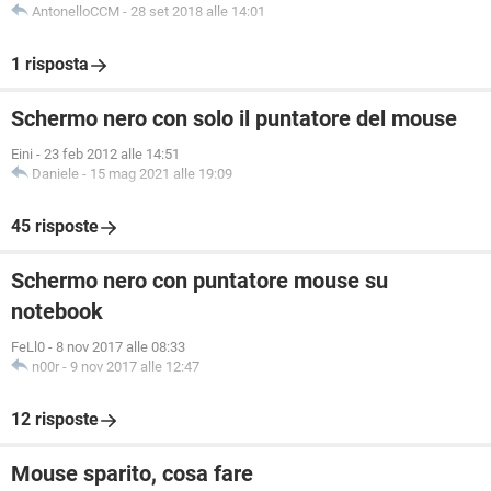
AntonelloCCM
-
28 set 2018 alle 14:01
1 risposta
Schermo nero con solo il puntatore del mouse
Eini
-
23 feb 2012 alle 14:51
Daniele
-
15 mag 2021 alle 19:09
45 risposte
Schermo nero con puntatore mouse su
notebook
FeLl0
-
8 nov 2017 alle 08:33
n00r
-
9 nov 2017 alle 12:47
12 risposte
Mouse sparito, cosa fare