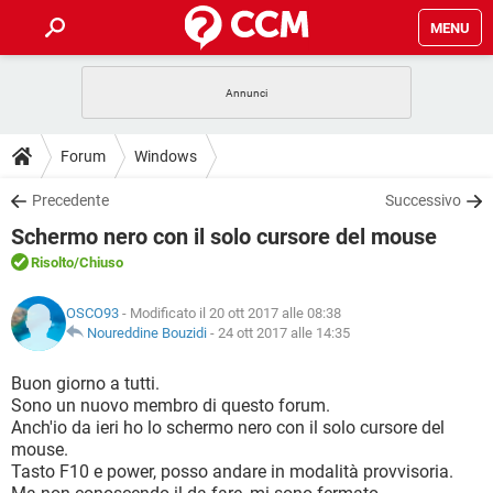
MENU
HOME
COVID-19
GAMING
GUIDE
Forum
Windows
INTRATTENIMENTO
ANDROID
COVID-19
GAMING
DOWNLOAD
Precedente
Successivo
iOS
WINDOWS 10
INTRATTENIMENTO
ANDROID
Schermo nero con il solo cursore del mouse
INSTAGRAM
COVID-19
WHATSAPP
GAMING
FORUM
iOS
WINDOWS 10
Risolto
/Chiuso
TIKTOK
INTRATTENIMENTO
FACEBOOK
ANDROID
INSTAGRAM
COVID-19
WHATSAPP
GAMING
GLOSSARIO
HARDWARE
iOS
OSCO93
- Modificato il 20 ott 2017 alle 08:38
WINDOWS 10
TIKTOK
INTRATTENIMENTO
FACEBOOK
ANDROID
Noureddine Bouzidi
-
24 ott 2017 alle 14:35
INSTAGRAM
COVID-19
WHATSAPP
GAMING
HARDWARE
iOS
WINDOWS 10
Buon giorno a tutti.
TIKTOK
INTRATTENIMENTO
FACEBOOK
ANDROID
Sono un nuovo membro di questo forum.
INSTAGRAM
WHATSAPP
Anch'io da ieri ho lo schermo nero con il solo cursore del
HARDWARE
iOS
WINDOWS 10
TIKTOK
FACEBOOK
mouse.
INSTAGRAM
WHATSAPP
Tasto F10 e power, posso andare in modalità provvisoria.
HARDWARE