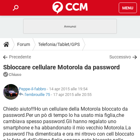
MENU
HOME
COVID-19
GAMING
GUIDE
Forum
Telefonia/Tablet/GPS
INTRATTENIMENTO
ANDROID
COVID-19
GAMING
DOWNLOAD
Precedente
Successivo
iOS
WINDOWS 10
INTRATTENIMENTO
ANDROID
Sbloccare cellulare Motorola da password
INSTAGRAM
COVID-19
WHATSAPP
GAMING
FORUM
iOS
WINDOWS 10
Chiuso
TIKTOK
INTRATTENIMENTO
FACEBOOK
ANDROID
INSTAGRAM
COVID-19
WHATSAPP
GAMING
GLOSSARIO
HARDWARE
iOS
Peppe-il-fabbro
- 14 apr 2015 alle 19:54
WINDOWS 10
TIKTOK
INTRATTENIMENTO
FACEBOOK
ANDROID
l'embrouille 75
-
17 apr 2015 alle 20:55
INSTAGRAM
COVID-19
WHATSAPP
GAMING
HARDWARE
iOS
WINDOWS 10
Chiedo aiuto!!!Ho un cellulare della Motorola bloccato da
TIKTOK
INTRATTENIMENTO
FACEBOOK
ANDROID
password.Per un pò di tempo lo ha usato mia figlia,che
INSTAGRAM
WHATSAPP
cambiava spesso password.Gli hanno regalato uno
HARDWARE
iOS
WINDOWS 10
TIKTOK
FACEBOOK
smartphone e ha abbandonato il mio vecchio Motorola.La
INSTAGRAM
WHATSAPP
password l'ha dimenticata e ora mi ritrovo con cell bloccato
HARDWARE