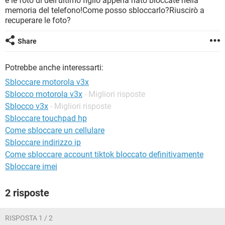
e le foto di dell'ultimo figlio appena nato bloccate nella
TIKTOK
FACEBOOK
memoria del telefono!Come posso sbloccarlo?Riuscirò a
recuperare le foto?
HARDWARE
Share
Potrebbe anche interessarti:
Sbloccare motorola v3x
Sblocco motorola v3x
- Migliori risposte
Sblocco v3x
- Migliori risposte
Sbloccare touchpad hp
Come sbloccare un cellulare
Sbloccare indirizzo ip
Come sbloccare account tiktok bloccato definitivamente
Sbloccare imei
2 risposte
RISPOSTA 1 / 2