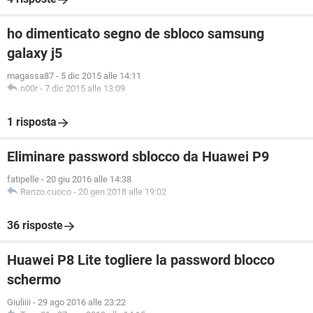
ho dimenticato segno de sbloco samsung
galaxy j5
magassa87
-
5 dic 2015 alle 14:11
n00r
-
7 dic 2015 alle 13:09
1 risposta
Eliminare password sblocco da Huawei P9
fatipelle
-
20 giu 2016 alle 14:38
Renzo.cuoco
-
20 gen 2018 alle 19:02
36 risposte
Huawei P8 Lite togliere la password blocco
schermo
Giuliiii
-
29 ago 2016 alle 23:22