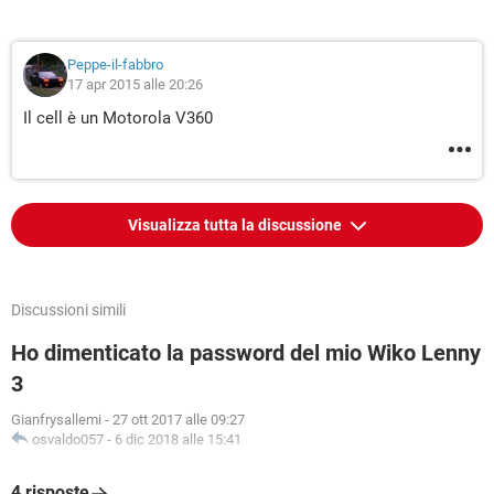
Peppe-il-fabbro
17 apr 2015 alle 20:26
Il cell è un Motorola V360
Visualizza tutta la discussione
Discussioni simili
Ho dimenticato la password del mio Wiko Lenny
3
Gianfrysallemi
-
27 ott 2017 alle 09:27
osvaldo057
-
6 dic 2018 alle 15:41
4 risposte