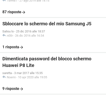
Tsrm81
-
27 ago 2019 alle 14:15
87 risposte
Sbloccare lo schermo del mio Samsung J5
Saliou lo
-
25 dic 2016 alle 18:37
n00r
-
26 dic 2016 alle 16:34
1 risposta
Dimenticata password del blocco schermo
Huawei P8 Lite
saretta
-
3 mar 2017 alle 15:35
Noemi
-
10 apr 2020 alle 19:05
9 risposte