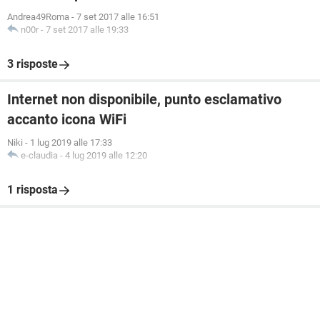
Andrea49Roma
-
7 set 2017 alle 16:51
n00r
-
7 set 2017 alle 19:33
3 risposte
Internet non disponibile, punto esclamativo
accanto icona WiFi
Niki
-
1 lug 2019 alle 17:33
e-claudia
-
4 lug 2019 alle 12:20
1 risposta