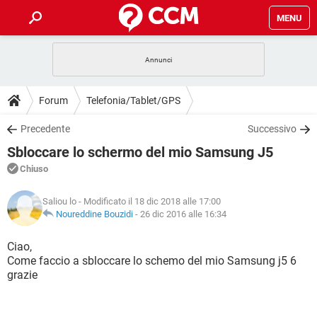
MENU
HOME
COVID-19
GAMING
GUIDE
Forum
Telefonia/Tablet/GPS
INTRATTENIMENTO
ANDROID
COVID-19
GAMING
DOWNLOAD
Precedente
Successivo
iOS
WINDOWS 10
INTRATTENIMENTO
ANDROID
Sbloccare lo schermo del mio Samsung J5
INSTAGRAM
COVID-19
WHATSAPP
GAMING
FORUM
iOS
WINDOWS 10
Chiuso
TIKTOK
INTRATTENIMENTO
FACEBOOK
ANDROID
INSTAGRAM
COVID-19
WHATSAPP
GAMING
GLOSSARIO
HARDWARE
iOS
Saliou lo
- Modificato il 18 dic 2018 alle 17:00
WINDOWS 10
TIKTOK
INTRATTENIMENTO
FACEBOOK
ANDROID
Noureddine Bouzidi
-
26 dic 2016 alle 16:34
INSTAGRAM
COVID-19
WHATSAPP
GAMING
HARDWARE
iOS
WINDOWS 10
Ciao,
TIKTOK
INTRATTENIMENTO
FACEBOOK
ANDROID
Come faccio a sbloccare lo schemo del mio Samsung j5 6
INSTAGRAM
WHATSAPP
grazie
HARDWARE
iOS
WINDOWS 10
TIKTOK
FACEBOOK
INSTAGRAM
WHATSAPP
HARDWARE