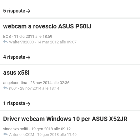
5 risposte
webcam a rovescio ASUS P50IJ
BOB
-
11 dic 2011 alle 18:59
Walter782000
-
14 mar 2012 alle 09:07
4 risposte
asus x58l
angelocettina
-
28 nov 2014 alle 02:36
n00r
-
28 nov 2014 alle 18:14
1 risposta
Driver webcam Windows 10 per ASUS X52JR
vincenzo.politi
-
19 gen 2018 alle 09:12
AntonelloCCM
-
19 gen 2018 alle 11:49