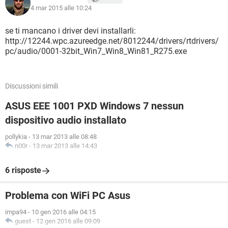
4 mar 2015 alle 10:24
se ti mancano i driver devi installarli:
http://12244.wpc.azureedge.net/8012244/drivers/rtdrivers/
pc/audio/0001-32bit_Win7_Win8_Win81_R275.exe
Discussioni simili
ASUS EEE 1001 PXD Windows 7 nessun
dispositivo audio installato
pollykia
-
13 mar 2013 alle 08:48
n00r
-
13 mar 2013 alle 14:43
6 risposte
Problema con WiFi PC Asus
impa94
-
10 gen 2016 alle 04:15
guest
-
12 gen 2016 alle 09:09