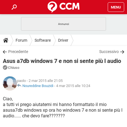
MENU
HOME
COVID-19
GAMING
GUIDE
Forum
Software
Driver
INTRATTENIMENTO
ANDROID
COVID-19
GAMING
DOWNLOAD
Precedente
Successivo
iOS
WINDOWS 10
INTRATTENIMENTO
ANDROID
Asus a7db windows 7 e non si sente più l audio
INSTAGRAM
COVID-19
WHATSAPP
GAMING
FORUM
iOS
WINDOWS 10
Chiuso
TIKTOK
INTRATTENIMENTO
FACEBOOK
ANDROID
INSTAGRAM
COVID-19
WHATSAPP
GAMING
GLOSSARIO
HARDWARE
iOS
paolo
- 2 mar 2015 alle 21:05
WINDOWS 10
TIKTOK
INTRATTENIMENTO
FACEBOOK
ANDROID
Noureddine Bouzidi
-
4 mar 2015 alle 10:24
INSTAGRAM
COVID-19
WHATSAPP
GAMING
HARDWARE
iOS
WINDOWS 10
Ciao,
TIKTOK
INTRATTENIMENTO
FACEBOOK
ANDROID
a tutti vi prego aiutatemi mi hanno formattato il mio
INSTAGRAM
WHATSAPP
asusa7db windows xp ora ho windows 7 e non si sente più l
HARDWARE
iOS
WINDOWS 10
TIKTOK
FACEBOOK
audio...... che devo fare???????
INSTAGRAM
WHATSAPP
HARDWARE