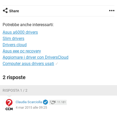
TIKTOK
FACEBOOK
HARDWARE
Share
Potrebbe anche interessarti:
Asus a6000 drivers
Slim drivers
Drivers cloud
Asus eee pc recovery
Aggiornare i driver con DriversCloud
Computer asus drivers usati
✓
2 risposte
RISPOSTA 1 / 2
Claudia Scarciolla
11.181
4 mar 2015 alle 09:25