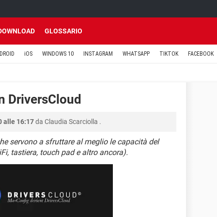
DOWNLOAD
GLOSSARIO
DROID
iOS
WINDOWS 10
INSTAGRAM
WHATSAPP
TIKTOK
FACEBOOK
on DriversCloud
 alle 16:17
da
Claudia Scarciolla
.
he servono a sfruttare al meglio le capacità del
Fi, tastiera, touch pad e altro ancora).