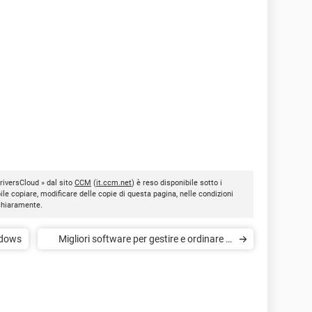
DriversCloud » dal sito
CCM
(
it.ccm.net
) è reso disponibile sotto i
bile copiare, modificare delle copie di questa pagina, nelle condizioni
 chiaramente.
ndows
Migliori software per gestire e ordinare le
foto