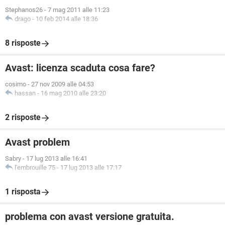
Stephanos26
-
7 mag 2011 alle 11:23
drago
-
10 feb 2014 alle 18:36
8 risposte
Avast: licenza scaduta cosa fare?
cosimo
-
27 nov 2009 alle 04:53
hassan
-
16 mag 2010 alle 23:20
2 risposte
Avast problem
Sabry
-
17 lug 2013 alle 16:41
l'embrouille 75
-
17 lug 2013 alle 17:17
1 risposta
problema con avast versione gratuita.