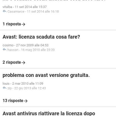
vitalba
-
11 set 2014 alle 15:37
Casamarce
-
11 set 2014 alle 16:18
1 risposta
Avast: licenza scaduta cosa fare?
cosimo
-
27 nov 2009 alle 04:53
hassan
-
16 mag 2010 alle 23:20
2 risposte
problema con avast versione gratuita.
louis
-
2 mar 2010 alle 11:09
zip
-
22 giu 2013 alle 12:43
13 risposte
Avast antivirus riattivare la licenza dopo