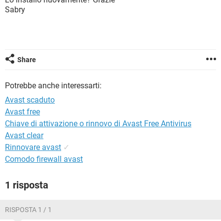
TIKTOK
FACEBOOK
Sabry
HARDWARE
Share
Potrebbe anche interessarti:
Avast scaduto
Avast free
Chiave di attivazione o rinnovo di Avast Free Antivirus
Avast clear
Rinnovare avast
✓
Comodo firewall avast
1 risposta
RISPOSTA 1 / 1