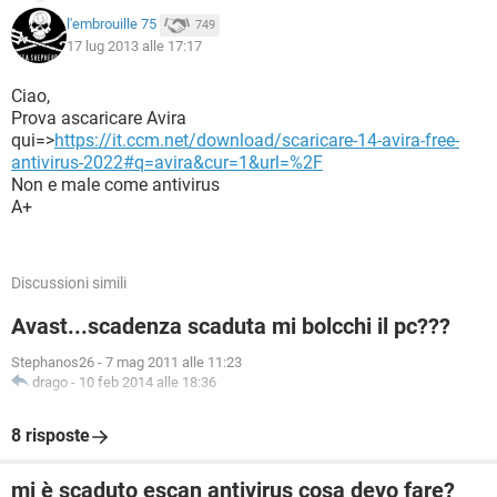
l'embrouille 75
749
17 lug 2013 alle 17:17
Ciao,
Prova ascaricare Avira
qui=>
https://it.ccm.net/download/scaricare-14-avira-free-
antivirus-2022#q=avira&cur=1&url=%2F
Non e male come antivirus
A+
Discussioni simili
Avast...scadenza scaduta mi bolcchi il pc???
Stephanos26
-
7 mag 2011 alle 11:23
drago
-
10 feb 2014 alle 18:36
8 risposte
mi è scaduto escan antivirus cosa devo fare?