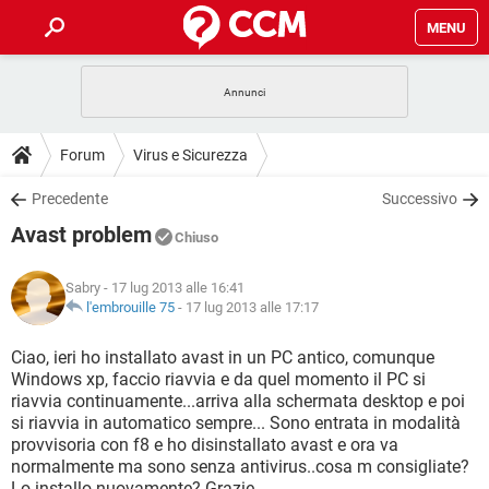
MENU
HOME
COVID-19
GAMING
GUIDE
Forum
Virus e Sicurezza
INTRATTENIMENTO
ANDROID
COVID-19
GAMING
DOWNLOAD
Precedente
Successivo
iOS
WINDOWS 10
INTRATTENIMENTO
ANDROID
Avast problem
INSTAGRAM
COVID-19
WHATSAPP
GAMING
Chiuso
FORUM
iOS
WINDOWS 10
TIKTOK
INTRATTENIMENTO
FACEBOOK
ANDROID
Sabry
- 17 lug 2013 alle 16:41
INSTAGRAM
COVID-19
WHATSAPP
GAMING
GLOSSARIO
l'embrouille 75
-
17 lug 2013 alle 17:17
HARDWARE
iOS
WINDOWS 10
TIKTOK
INTRATTENIMENTO
FACEBOOK
ANDROID
INSTAGRAM
COVID-19
WHATSAPP
GAMING
Ciao, ieri ho installato avast in un PC antico, comunque
HARDWARE
iOS
WINDOWS 10
Windows xp, faccio riavvia e da quel momento il PC si
TIKTOK
INTRATTENIMENTO
FACEBOOK
ANDROID
riavvia continuamente...arriva alla schermata desktop e poi
INSTAGRAM
WHATSAPP
si riavvia in automatico sempre... Sono entrata in modalità
HARDWARE
iOS
WINDOWS 10
TIKTOK
FACEBOOK
provvisoria con f8 e ho disinstallato avast e ora va
INSTAGRAM
WHATSAPP
normalmente ma sono senza antivirus..cosa m consigliate?
HARDWARE
Lo installo nuovamente? Grazie