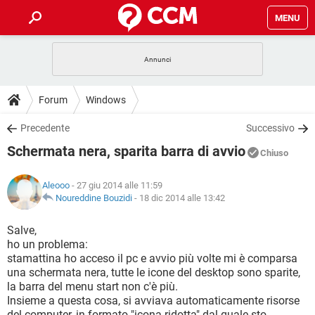
MENU
HOME
COVID-19
GAMING
GUIDE
Forum
Windows
INTRATTENIMENTO
ANDROID
COVID-19
GAMING
DOWNLOAD
Precedente
Successivo
iOS
WINDOWS 10
INTRATTENIMENTO
ANDROID
Schermata nera, sparita barra di avvio
INSTAGRAM
COVID-19
WHATSAPP
GAMING
Chiuso
FORUM
iOS
WINDOWS 10
TIKTOK
INTRATTENIMENTO
FACEBOOK
ANDROID
Aleooo
- 27 giu 2014 alle 11:59
INSTAGRAM
COVID-19
WHATSAPP
GAMING
GLOSSARIO
Noureddine Bouzidi
-
18 dic 2014 alle 13:42
HARDWARE
iOS
WINDOWS 10
TIKTOK
INTRATTENIMENTO
FACEBOOK
ANDROID
INSTAGRAM
COVID-19
WHATSAPP
GAMING
Salve,
HARDWARE
iOS
WINDOWS 10
ho un problema:
TIKTOK
INTRATTENIMENTO
FACEBOOK
ANDROID
stamattina ho acceso il pc e avvio più volte mi è comparsa
INSTAGRAM
WHATSAPP
una schermata nera, tutte le icone del desktop sono sparite,
HARDWARE
iOS
WINDOWS 10
TIKTOK
FACEBOOK
la barra del menu start non c'è più.
INSTAGRAM
WHATSAPP
Insieme a questa cosa, si avviava automaticamente risorse
HARDWARE
del computer, in formato "icona ridotta" dal quale sto