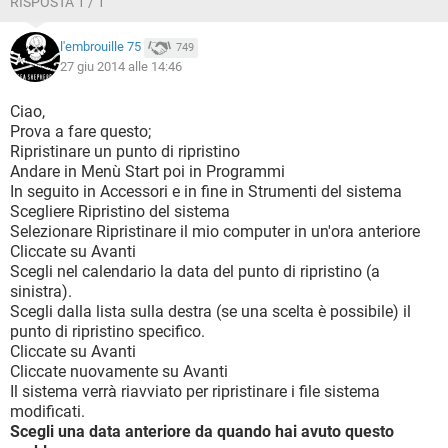
RISPOSTA 1 / 1
sfondo del desktop utilizzando una foto in cartella,
premendo col destro e impostando l'immagine come sfondo
l'embrouille 75
749
del desktop e ha funzionato, non ha dato risultati invece
27 giu 2014 alle 14:46
provare a trascinare le cartelle sul desktop)
https://snipboard.io/8pTY6.jpg
Ciao,
Prova a fare questo;
Ripristinare un punto di ripristino
Andare in Menù Start poi in Programmi
In seguito in Accessori e in fine in Strumenti del sistema
Scegliere Ripristino del sistema
Selezionare Ripristinare il mio computer in un'ora anteriore
Cliccate su Avanti
Scegli nel calendario la data del punto di ripristino (a
sinistra).
Scegli dalla lista sulla destra (se una scelta è possibile) il
punto di ripristino specifico.
Cliccate su Avanti
Cliccate nuovamente su Avanti
Il sistema verrà riavviato per ripristinare i file sistema
modificati.
Scegli una data anteriore da quando hai avuto questo