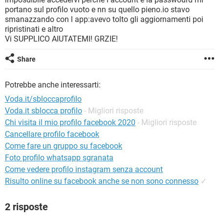
TIKTOK
FACEBOOK
portano sul profilo vuoto e nn su quello pieno.io stavo
smanazzando con l app:avevo tolto gli aggiornamenti poi
HARDWARE
ripristinati e altro
Vi SUPPLICO AIUTATEMI! GRZIE!
Share
Potrebbe anche interessarti:
Voda.it/sbloccaprofilo
Voda.it sblocca profilo
- Migliori risposte
Chi visita il mio profilo facebook 2020
- Migliori risposte
Cancellare profilo facebook
Come fare un gruppo su facebook
Foto profilo whatsapp sgranata
Come vedere profilo instagram senza account
Risulto online su facebook anche se non sono connesso
✓
2 risposte