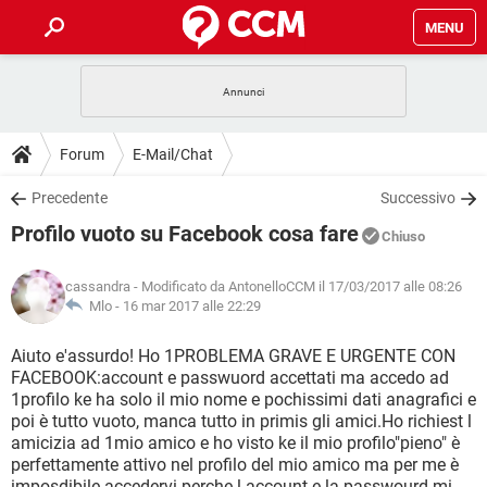
MENU
HOME
COVID-19
GAMING
GUIDE
Forum
E-Mail/Chat
INTRATTENIMENTO
ANDROID
COVID-19
GAMING
DOWNLOAD
Precedente
Successivo
iOS
WINDOWS 10
INTRATTENIMENTO
ANDROID
Profilo vuoto su Facebook cosa fare
INSTAGRAM
COVID-19
WHATSAPP
GAMING
Chiuso
FORUM
iOS
WINDOWS 10
TIKTOK
INTRATTENIMENTO
FACEBOOK
ANDROID
cassandra
- Modificato da AntonelloCCM il 17/03/2017 alle 08:26
INSTAGRAM
COVID-19
WHATSAPP
GAMING
GLOSSARIO
Mlo -
16 mar 2017 alle 22:29
HARDWARE
iOS
WINDOWS 10
TIKTOK
INTRATTENIMENTO
FACEBOOK
ANDROID
INSTAGRAM
COVID-19
WHATSAPP
GAMING
Aiuto e'assurdo! Ho 1PROBLEMA GRAVE E URGENTE CON
HARDWARE
iOS
WINDOWS 10
FACEBOOK:account e passwuord accettati ma accedo ad
TIKTOK
INTRATTENIMENTO
FACEBOOK
ANDROID
1profilo ke ha solo il mio nome e pochissimi dati anagrafici e
INSTAGRAM
WHATSAPP
poi è tutto vuoto, manca tutto in primis gli amici.Ho richiest l
HARDWARE
iOS
WINDOWS 10
TIKTOK
FACEBOOK
amicizia ad 1mio amico e ho visto ke il mio profilo"pieno" è
INSTAGRAM
WHATSAPP
perfettamente attivo nel profilo del mio amico ma per me è
HARDWARE
imposdibile accedervi perche l account e la passwourd mi