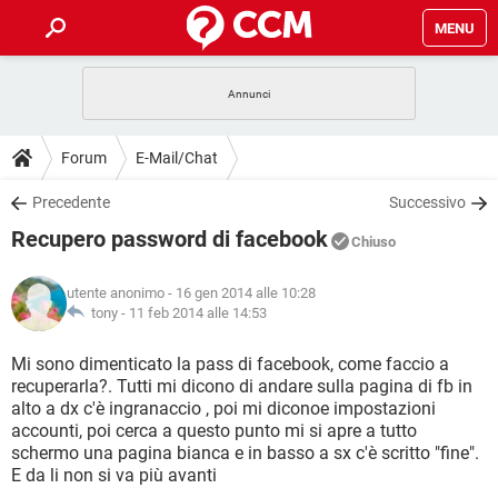
MENU
HOME
COVID-19
GAMING
GUIDE
Forum
E-Mail/Chat
INTRATTENIMENTO
ANDROID
COVID-19
GAMING
DOWNLOAD
Precedente
Successivo
iOS
WINDOWS 10
INTRATTENIMENTO
ANDROID
Recupero password di facebook
INSTAGRAM
COVID-19
WHATSAPP
GAMING
Chiuso
FORUM
iOS
WINDOWS 10
TIKTOK
INTRATTENIMENTO
FACEBOOK
ANDROID
utente anonimo
- 16 gen 2014 alle 10:28
INSTAGRAM
COVID-19
WHATSAPP
GAMING
GLOSSARIO
tony -
11 feb 2014 alle 14:53
HARDWARE
iOS
WINDOWS 10
TIKTOK
INTRATTENIMENTO
FACEBOOK
ANDROID
INSTAGRAM
COVID-19
WHATSAPP
GAMING
Mi sono dimenticato la pass di facebook, come faccio a
HARDWARE
iOS
WINDOWS 10
recuperarla?. Tutti mi dicono di andare sulla pagina di fb in
TIKTOK
INTRATTENIMENTO
FACEBOOK
ANDROID
alto a dx c'è ingranaccio , poi mi diconoe impostazioni
INSTAGRAM
WHATSAPP
accounti, poi cerca a questo punto mi si apre a tutto
HARDWARE
iOS
WINDOWS 10
TIKTOK
FACEBOOK
schermo una pagina bianca e in basso a sx c'è scritto "fine".
INSTAGRAM
WHATSAPP
E da li non si va più avanti
HARDWARE