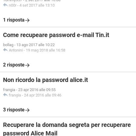
n00r
-
4 set 2017 alle 13:10
1 risposta
Come recupeare password e-mail Tin.it
bollag
-
13 ago 2017 alle 10:22
Antonini
-
19 mag 2018 alle 16:58
2 risposte
Non ricordo la password alice.it
frangia
-
23 apr 2016 alle 09:55
frangia
-
24 apr 2016 alle 09:46
3 risposte
Recuperare la domanda segreta per recuperare
password Alice Mail