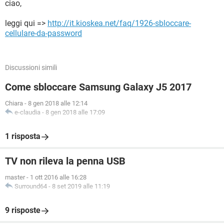
ciao,
leggi qui =>
http://it.kioskea.net/faq/1926-sbloccare-
cellulare-da-password
Discussioni simili
Come sbloccare Samsung Galaxy J5 2017
Chiara
-
8 gen 2018 alle 12:14
e-claudia
-
8 gen 2018 alle 17:09
1 risposta
TV non rileva la penna USB
master
-
1 ott 2016 alle 16:28
Surround64
-
8 set 2019 alle 11:19
9 risposte