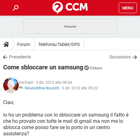
MENU
HOME
COVID-19
GAMING
GUIDE
Forum
Telefonia/Tablet/GPS
INTRATTENIMENTO
ANDROID
COVID-19
GAMING
DOWNLOAD
Precedente
Successivo
iOS
WINDOWS 10
INTRATTENIMENTO
ANDROID
Come sbloccare un samsung
INSTAGRAM
COVID-19
WHATSAPP
GAMING
Chiuso
FORUM
iOS
WINDOWS 10
TIKTOK
INTRATTENIMENTO
FACEBOOK
ANDROID
michael
- 3 dic 2013 alle 08:54
INSTAGRAM
COVID-19
WHATSAPP
GAMING
GLOSSARIO
Noureddine Bouzidi
-
3 dic 2013 alle 09:22
HARDWARE
iOS
WINDOWS 10
TIKTOK
INTRATTENIMENTO
FACEBOOK
ANDROID
INSTAGRAM
COVID-19
WHATSAPP
GAMING
Ciao,
HARDWARE
iOS
WINDOWS 10
TIKTOK
INTRATTENIMENTO
FACEBOOK
ANDROID
io ho un problema con lo sbloccare un samsung il fatto è
INSTAGRAM
WHATSAPP
che ho provato con tutte le mail di gmail ma non me lo
HARDWARE
iOS
WINDOWS 10
TIKTOK
FACEBOOK
sblocca come posso fare se lo porto in un centro
INSTAGRAM
WHATSAPP
assistenza?
HARDWARE