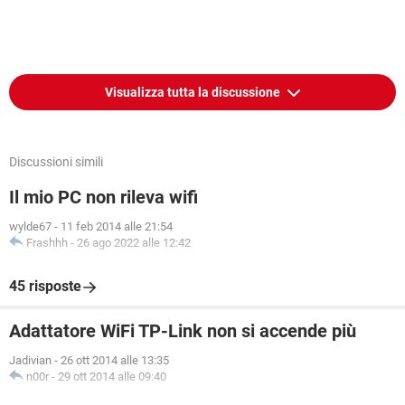
Visualizza tutta la discussione
Discussioni simili
Il mio PC non rileva wifi
wylde67
-
11 feb 2014 alle 21:54
Frashhh
-
26 ago 2022 alle 12:42
45 risposte
Adattatore WiFi TP-Link non si accende più
Jadivian
-
26 ott 2014 alle 13:35
n00r
-
29 ott 2014 alle 09:40