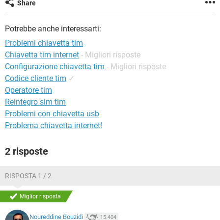
Share
TIKTOK
FACEBOOK
HARDWARE
Potrebbe anche interessarti:
Problemi chiavetta tim
Chiavetta tim internet
- Migliori risposte
Configurazione chiavetta tim
- Migliori risposte
Codice cliente tim
✓
Operatore tim
Reintegro sim tim
Problemi con chiavetta usb
Problema chiavetta internet!
2 risposte
RISPOSTA 1 / 2
Miglior risposta
Noureddine Bouzidi
15.404