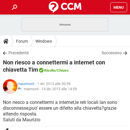
MENU
HOME
COVID-19
GAMING
GUIDE
Forum
Windows
INTRATTENIMENTO
ANDROID
COVID-19
GAMING
DOWNLOAD
Precedente
Successivo
iOS
WINDOWS 10
INTRATTENIMENTO
ANDROID
Non riesco a connettermi a internet con
INSTAGRAM
COVID-19
WHATSAPP
GAMING
FORUM
iOS
WINDOWS 10
chiavetta Tim
Risolto
/Chiuso
TIKTOK
INTRATTENIMENTO
FACEBOOK
ANDROID
INSTAGRAM
COVID-19
WHATSAPP
GAMING
GLOSSARIO
HARDWARE
iOS
WINDOWS 10
maurmont
- 1 dic 2013 alle 00:59
TIKTOK
INTRATTENIMENTO
FACEBOOK
ANDROID
marmont -
14 dic 2013 alle 14:59
INSTAGRAM
COVID-19
WHATSAPP
GAMING
HARDWARE
iOS
WINDOWS 10
Non riesco a connettermi a internet,le reti locali lan sono
TIKTOK
INTRATTENIMENTO
FACEBOOK
ANDROID
INSTAGRAM
WHATSAPP
disconnesse,puo' essere un difetto alla chiavetta?grazie
HARDWARE
iOS
WINDOWS 10
attendo risposta.
TIKTOK
FACEBOOK
Saluti da Maurizio
INSTAGRAM
WHATSAPP
HARDWARE