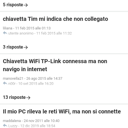
5 risposte
chiavetta Tim mi indica che non collegato
liliana
-
11 feb 2015 alle 01:13
utente anonimo
-
11 feb 2015 alle 11:32
3 risposte
Chiavetta WiFi TP-Link connessa ma non
navigo in internet
manovella21
-
26 ago 2015 alle 14:37
n00r
-
10 set 2015 alle 16:20
13 risposte
Il mio PC rileva le reti WiFi, ma non si connette
maddalena
-
24 nov 2011 alle 10:40
Luzzy
-
12 dic 2019 alle 18:54