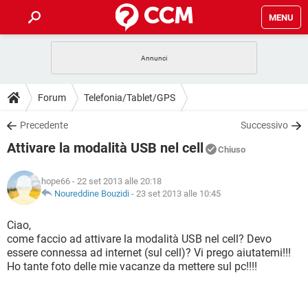
MENU
HOME
COVID-19
GAMING
GUIDE
Forum
Telefonia/Tablet/GPS
INTRATTENIMENTO
ANDROID
COVID-19
GAMING
DOWNLOAD
Precedente
Successivo
iOS
WINDOWS 10
INTRATTENIMENTO
ANDROID
Attivare la modalità USB nel cell
INSTAGRAM
COVID-19
WHATSAPP
GAMING
Chiuso
FORUM
iOS
WINDOWS 10
TIKTOK
INTRATTENIMENTO
FACEBOOK
ANDROID
hope66
- 22 set 2013 alle 20:18
INSTAGRAM
COVID-19
WHATSAPP
GAMING
GLOSSARIO
Noureddine Bouzidi
-
23 set 2013 alle 10:45
HARDWARE
iOS
WINDOWS 10
TIKTOK
INTRATTENIMENTO
FACEBOOK
ANDROID
INSTAGRAM
COVID-19
WHATSAPP
GAMING
Ciao,
HARDWARE
iOS
WINDOWS 10
come faccio ad attivare la modalità USB nel cell? Devo
TIKTOK
INTRATTENIMENTO
FACEBOOK
ANDROID
essere connessa ad internet (sul cell)? Vi prego aiutatemi!!!
INSTAGRAM
WHATSAPP
Ho tante foto delle mie vacanze da mettere sul pc!!!!
HARDWARE
iOS
WINDOWS 10
TIKTOK
FACEBOOK
INSTAGRAM
WHATSAPP
HARDWARE