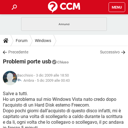
MENU
HOME
COVID-19
GAMING
GUIDE
Forum
Windows
INTRATTENIMENTO
ANDROID
COVID-19
GAMING
DOWNLOAD
Precedente
Successivo
iOS
WINDOWS 10
INTRATTENIMENTO
ANDROID
Problemi porte usb
INSTAGRAM
COVID-19
WHATSAPP
GAMING
Chiuso
FORUM
iOS
WINDOWS 10
TIKTOK
INTRATTENIMENTO
FACEBOOK
ANDROID
Bacchisio
- 3 dic 2009 alle 18:50
INSTAGRAM
COVID-19
WHATSAPP
GAMING
GLOSSARIO
Ambra -
5 dic 2009 alle 00:43
HARDWARE
iOS
WINDOWS 10
TIKTOK
INTRATTENIMENTO
FACEBOOK
ANDROID
INSTAGRAM
COVID-19
WHATSAPP
GAMING
Salve a tutti.
HARDWARE
iOS
WINDOWS 10
Ho un problema sul mio Windows Vista nato credo dopo
TIKTOK
INTRATTENIMENTO
FACEBOOK
ANDROID
l’acquisto di un Hard Disk esterno Freecom.
INSTAGRAM
WHATSAPP
Dopo pochi giorni dall’acquisto di questo disco infatti, mi è
HARDWARE
iOS
WINDOWS 10
TIKTOK
FACEBOOK
capitato una volta di scollegarlo a caldo durante la scrittura
INSTAGRAM
WHATSAPP
e da li, ogni volta che lo collegavo o scollegavo, il pc andava
HARDWARE
in freeze 5 minuti.