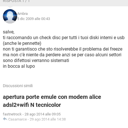
RISPOSTA 1 / 1
l’hard disk?
Grazie
Ambra
5 dic 2009 alle 00:43
__________________
http://www.ideeregaloriginali.com/
salve,
-
http://www.giftideashop.net/
ti raccomando un check disc per tutti i tuoi diski interni e usb
(anche le pennette)
non ti garantisco che sto risolverebbe il problema dei freeze
ma non c'è niente da perdere anzi se per caso alcuni settori
sono difettosi verranno sistemati
in bocca al lupo
Discussioni simili
apertura porte emule con modem alice
adsl2+wifi N tecnicolor
fastnetrock
-
28 ago 2014 alle 09:05
Casamarce
-
29 ago 2014 alle 14:38