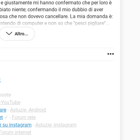
 e giustamente mi hanno confermato che per loro è
biato niente; confermando il mio dubbio di aver
cosa che non dovevo cancellare. La mia domanda è:
ndo di computer e non so che "pesci pigliare"...
do di aiutarmi? L'unico aiuto che posso darvi e che
Altro...
le corse (che prima vedevo senza problemi) ora mi
er cannot display the webpage e mi appare in tutti i
i aiutate? Ciao e grazie a tutti...
t
sposte
 -YouTube
are
-
Astuzie -Android
et
✓
-
Forum rete
i su instagram
-
Astuzie -Instagram
Forum internet