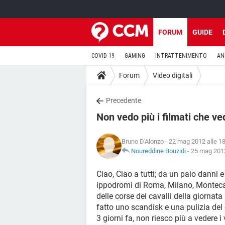
FORUM
GUIDE
COVID-19
GAMING
INTRATTENIMENTO
AN
Forum
Video digitali
Precedente
Non vedo più i filmati che v
Bruno D'Alonzo
- 22 mag 2012 alle 1
Noureddine Bouzidi
-
25 mag 2012
Ciao, Ciao a tutti; da un paio danni e 
ippodromi di Roma, Milano, Montecati
delle corse dei cavalli della giornata
fatto uno scandisk e una pulizia de
3 giorni fa, non riesco più a vedere i