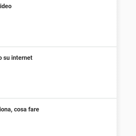
video
o su internet
iona, cosa fare