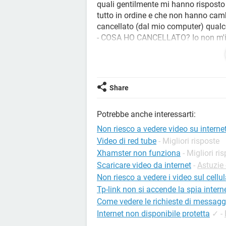
quali gentilmente mi hanno risposto
tutto in ordine e che non hanno cam
cancellato (dal mio computer) qual
- COSA HO CANCELLATO? Io non m'inte
Qualcuno con molta cortesia è in gra
quando cerco di vedere un video del
appare questa scritta Internet Explor
siti degli ippodromi sopra descritti. M
Share
Potrebbe anche interessarti:
Non riesco a vedere video su interne
Video di red tube
- Migliori risposte
Xhamster non funziona
- Migliori ri
Scaricare video da internet
-
Astuzie
Non riesco a vedere i video sul cellul
Tp-link non si accende la spia intern
Come vedere le richieste di messagg
Internet non disponibile protetta
✓
-