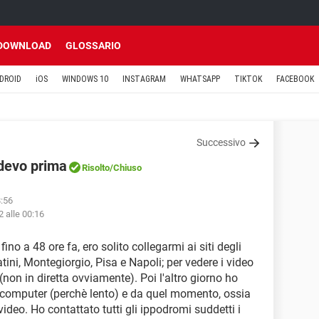
DOWNLOAD
GLOSSARIO
DROID
iOS
WINDOWS 10
INSTAGRAM
WHATSAPP
TIKTOK
FACEBOOK
Successivo
edevo prima
Risolto
/Chiuso
8:56
 alle 00:16
fino a 48 ore fa, ero solito collegarmi ai siti degli
ni, Montegiorgio, Pisa e Napoli; per vedere i video
 (non in diretta ovviamente). Poi l'altro giorno ho
l computer (perchè lento) e da quel momento, ossia
 video. Ho contattato tutti gli ippodromi suddetti i