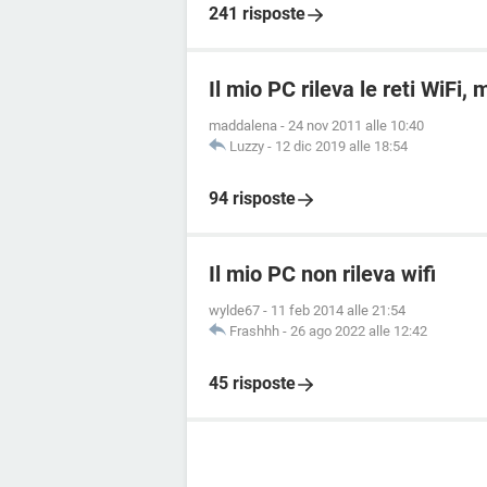
241 risposte
Il mio PC rileva le reti WiFi,
maddalena
-
24 nov 2011 alle 10:40
Luzzy
-
12 dic 2019 alle 18:54
94 risposte
Il mio PC non rileva wifi
wylde67
-
11 feb 2014 alle 21:54
Frashhh
-
26 ago 2022 alle 12:42
45 risposte