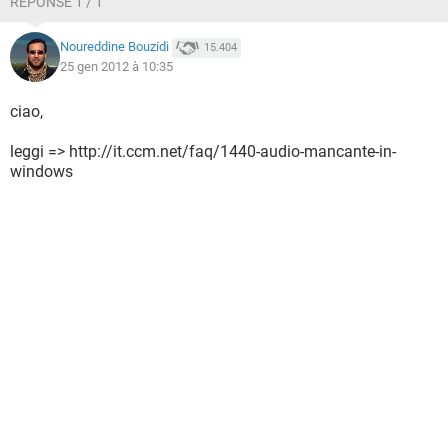
RÉPONSE 1 / 1
Audio
Conexant High Definition SmartAudio 221
Noureddine Bouzidi
15.404
25 gen 2012 à 10:35
Notebook Hp Pavillion dv6700
ciao,
leggi => http://it.ccm.net/faq/1440-audio-mancante-in-
windows