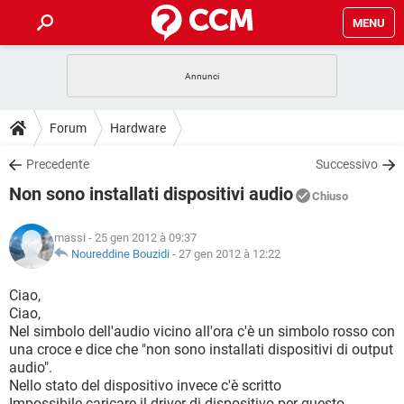
MENU
HOME
COVID-19
GAMING
GUIDE
Forum
Hardware
INTRATTENIMENTO
ANDROID
COVID-19
GAMING
DOWNLOAD
Precedente
Successivo
iOS
WINDOWS 10
INTRATTENIMENTO
ANDROID
Non sono installati dispositivi audio
INSTAGRAM
COVID-19
WHATSAPP
GAMING
Chiuso
FORUM
iOS
WINDOWS 10
TIKTOK
INTRATTENIMENTO
FACEBOOK
ANDROID
massi
- 25 gen 2012 à 09:37
INSTAGRAM
COVID-19
WHATSAPP
GAMING
GLOSSARIO
Noureddine Bouzidi
-
27 gen 2012 à 12:22
HARDWARE
iOS
WINDOWS 10
TIKTOK
INTRATTENIMENTO
FACEBOOK
ANDROID
INSTAGRAM
COVID-19
WHATSAPP
GAMING
Ciao,
HARDWARE
iOS
WINDOWS 10
Ciao,
TIKTOK
INTRATTENIMENTO
FACEBOOK
ANDROID
Nel simbolo dell'audio vicino all'ora c'è un simbolo rosso con
INSTAGRAM
WHATSAPP
una croce e dice che "non sono installati dispositivi di output
HARDWARE
iOS
WINDOWS 10
TIKTOK
FACEBOOK
audio".
INSTAGRAM
WHATSAPP
Nello stato del dispositivo invece c'è scritto
HARDWARE
Impossibile caricare il driver di dispositivo per questo