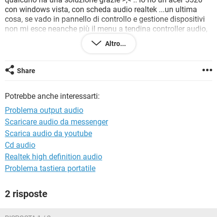
TIKTOK
FACEBOOK
con windows vista, con scheda audio realtek ...un ultima
cosa, se vado in pannello di controllo e gestione dispositivi
HARDWARE
non mi esce neanche più il menu a tendina controller audio,
video e giochi quindi non riesco a fare niente >.< vi prego
Altro...
qualcuno mi aiuti !!! grazie in anticipo
Problema dispositivo audio »
Rispondi
Share
Potrebbe anche interessarti:
Problema output audio
Scaricare audio da messenger
Scarica audio da youtube
Cd audio
Realtek high definition audio
Problema tastiera portatile
2 risposte