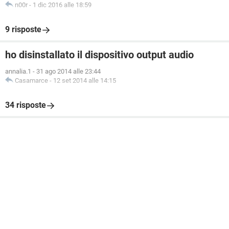
n00r
-
1 dic 2016 alle 18:59
9 risposte
ho disinstallato il dispositivo output audio
annalia.1
-
31 ago 2014 alle 23:44
Casamarce
-
12 set 2014 alle 14:15
34 risposte