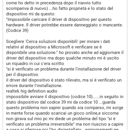
come ho detto in precedenza dopo il riavvio tutto
scompariva di nuovo) ...ho fatto proprietà e lo stato del
dispositivo mi da questo:
"Impossibile caricare il driver di dispositivo per questo
hardware. Il driver potrebbe essere danneggiato o mancante.
(Codice 39)
Scegliere 'Cerca soluzioni disponibili' per inviare i dati
relativi al dispositivo a Microsoft e verificare se è
disponibile una soluzione." ho provato anche ad aggiornare il
driver del dispositivo ma dopo qualche minuto mi è uscito
un riquadro in cui c'era scritto
"si è verificato un problema durante l'installazione del driver
per il dispositivo
il driver del dispositivo è stato rilevato, ma si è verificato un
errore durante l'installazione.
realtek hig definition audio
impossibile avviare il dispositivo (codice 10)......in seguito in
stato dispositivo dal codice 39 mi da codice 10 ...guarda
questo problema non saprei quando sia comparso, mi sorge
in mente forse quando scaricai un gioco online,e siccome
non girava sul mio pc mi diede un problema del tipo "si è
verificato un problema irreversibile" ma non riuscivo a capire
a cosa si riferisse poi l'ho disinstallato , aggiornamenti ne