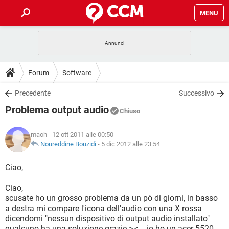
MENU
HOME
COVID-19
GAMING
GUIDE
Forum
Software
INTRATTENIMENTO
ANDROID
COVID-19
GAMING
DOWNLOAD
Precedente
Successivo
iOS
WINDOWS 10
INTRATTENIMENTO
ANDROID
Problema output audio
INSTAGRAM
COVID-19
WHATSAPP
GAMING
Chiuso
FORUM
iOS
WINDOWS 10
TIKTOK
INTRATTENIMENTO
FACEBOOK
ANDROID
maoh
- 12 ott 2011 alle 00:50
INSTAGRAM
COVID-19
WHATSAPP
GAMING
GLOSSARIO
Noureddine Bouzidi
-
5 dic 2012 alle 23:54
HARDWARE
iOS
WINDOWS 10
TIKTOK
INTRATTENIMENTO
FACEBOOK
ANDROID
INSTAGRAM
COVID-19
WHATSAPP
GAMING
Ciao,
HARDWARE
iOS
WINDOWS 10
TIKTOK
INTRATTENIMENTO
FACEBOOK
ANDROID
Ciao,
INSTAGRAM
WHATSAPP
scusate ho un grosso problema da un pò di giorni, in basso
HARDWARE
iOS
WINDOWS 10
TIKTOK
FACEBOOK
a destra mi compare l'icona dell'audio con una X rossa
INSTAGRAM
WHATSAPP
dicendomi "nessun dispositivo di output audio installato"
HARDWARE
qualcuno ha una soluzione grazie >,< .. io ho un acer 5520