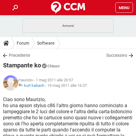
MENU
HOME
COVID-19
GAMING
GUIDE
Forum
Software
INTRATTENIMENTO
ANDROID
COVID-19
GAMING
DOWNLOAD
Precedente
Successivo
iOS
WINDOWS 10
INTRATTENIMENTO
ANDROID
Stampante ko
INSTAGRAM
COVID-19
WHATSAPP
GAMING
Chiuso
FORUM
iOS
WINDOWS 10
TIKTOK
INTRATTENIMENTO
FACEBOOK
ANDROID
maurizio
- 1 mag 2011 alle 20:57
INSTAGRAM
COVID-19
WHATSAPP
GAMING
GLOSSARIO
kurt kabash
-
19 mag 2011 alle 16:37
HARDWARE
iOS
WINDOWS 10
TIKTOK
INTRATTENIMENTO
FACEBOOK
ANDROID
INSTAGRAM
COVID-19
WHATSAPP
GAMING
Ciao sono Maurizio,
HARDWARE
iOS
WINDOWS 10
ho una epson stylus c86 l'altro giorno hanno cominciato a
TIKTOK
INTRATTENIMENTO
FACEBOOK
ANDROID
lampeggiare le 2 luci del colore e l'altra della carta-bidoncino
INSTAGRAM
WHATSAPP
premetto che ho le cartucce sono quasi nuove i collegamenti
HARDWARE
iOS
WINDOWS 10
TIKTOK
FACEBOOK
sono ok l'ho aperta completamente ripulita di tutto il colore
INSTAGRAM
WHATSAPP
sparso da tutte le parti quando l'accendo il computer la
HARDWARE
rileva a questo punto chiedo a voi se si può formattare la