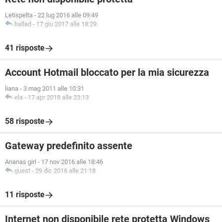
Letispelta
-
22 lug 2016 alle 09:49
ballad
-
17 giu 2017 alle 18:29
41 risposte
Account Hotmail bloccato per la mia sicurezza
liana
-
3 mag 2011 alle 10:31
ela
-
17 apr 2018 alle 23:13
58 risposte
Gateway predefinito assente
Ananas girl
-
17 nov 2016 alle 18:46
guest
-
29 dic 2016 alle 21:18
11 risposte
Internet non disponibile rete protetta Windows