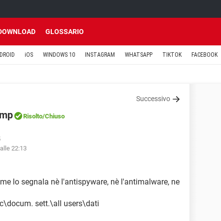
DOWNLOAD
GLOSSARIO
DROID
iOS
WINDOWS 10
INSTAGRAM
WHATSAPP
TIKTOK
FACEBOOK
Successivo
tmp
Risolto
/Chiuso
5
alle 22:13
me lo segnala nè l'antispyware, nè l'antimalware, ne
 c\docum. sett.\all users\dati