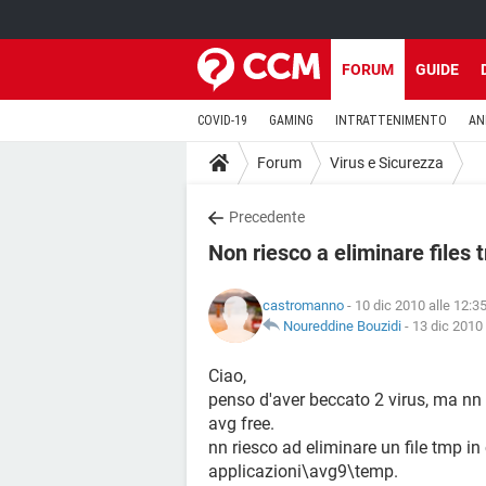
FORUM
GUIDE
COVID-19
GAMING
INTRATTENIMENTO
AN
Forum
Virus e Sicurezza
Precedente
Non riesco a eliminare files 
castromanno
- 10 dic 2010 alle 12:3
Noureddine Bouzidi
-
13 dic 2010 
Ciao,
penso d'aver beccato 2 virus, ma nn 
avg free.
nn riesco ad eliminare un file tmp in
applicazioni\avg9\temp.