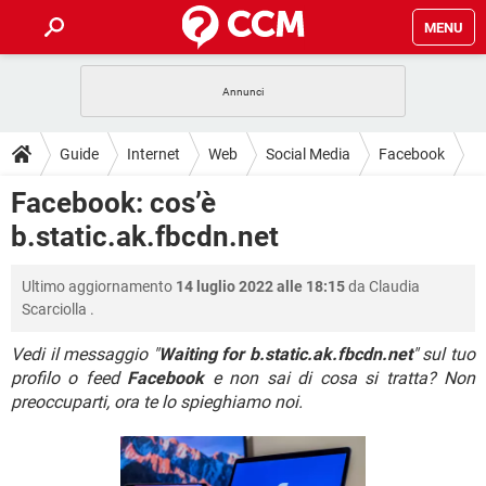
MENU
HOME
COVID-19
GAMING
GUIDE
Guide
Internet
Web
Social Media
Facebook
INTRATTENIMENTO
ANDROID
COVID-19
GAMING
DOWNLOAD
Facebook: cos’è
iOS
WINDOWS 10
INTRATTENIMENTO
ANDROID
b.static.ak.fbcdn.net
INSTAGRAM
COVID-19
WHATSAPP
GAMING
FORUM
iOS
WINDOWS 10
TIKTOK
INTRATTENIMENTO
FACEBOOK
ANDROID
Ultimo aggiornamento
14 luglio 2022 alle 18:15
da
Claudia
INSTAGRAM
COVID-19
WHATSAPP
GAMING
GLOSSARIO
HARDWARE
iOS
Scarciolla
.
WINDOWS 10
TIKTOK
INTRATTENIMENTO
FACEBOOK
ANDROID
INSTAGRAM
COVID-19
WHATSAPP
GAMING
Vedi il messaggio "
Waiting for b.static.ak.fbcdn.net
" sul tuo
HARDWARE
iOS
WINDOWS 10
profilo o feed
Facebook
e non sai di cosa si tratta? Non
TIKTOK
INTRATTENIMENTO
FACEBOOK
ANDROID
preoccuparti, ora te lo spieghiamo noi.
INSTAGRAM
WHATSAPP
HARDWARE
iOS
WINDOWS 10
TIKTOK
FACEBOOK
INSTAGRAM
WHATSAPP
HARDWARE