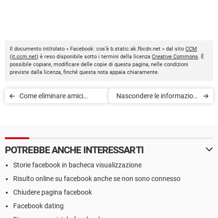
Il documento intitolato « Facebook: cos’è b.static.ak.fbcdn.net » dal sito
CCM
(
it.ccm.net
) è reso disponibile sotto i termini della licenza
Creative Commons
. È
possibile copiare, modificare delle copie di questa pagina, nelle condizioni
previste dalla licenza, finché questa nota appaia chiaramente.
Come eliminare amici
Nascondere le informazioni
Facebook da PC e
personali su Facebook: ad
smartphone
amici, sconosciuti
POTREBBE ANCHE INTERESSARTI
Storie facebook in bacheca visualizzazione
Risulto online su facebook anche se non sono connesso
Chiudere pagina facebook
Facebook dating