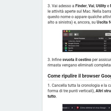
3. Vai adesso a
Finder
,
Vai
,
Utility
e
le attività aperte sul Mac. Nella barra
questo nome o appare qualche attivit
alto a sinistra) e, ancora, su
Uscita f
3. Infine
svuota il cestino
per assicur
rimasta vengano eliminati complet
Come ripulire il browser Go
1. Cancella tutta la cronologia e la
forma di tre punti verticali),
Altri str
tutto
.