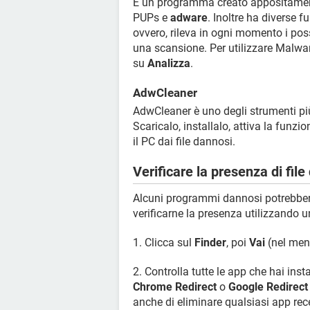
È un programma creato appositament
PUPs e
adware
. Inoltre ha diverse 
ovvero, rileva in ogni momento i poss
una scansione. Per utilizzare Malwar
su
Analizza
.
AdwCleaner
AdwCleaner è uno degli strumenti più
Scaricalo, installalo, attiva la funz
il PC dai file dannosi.
Verificare la presenza di fil
Alcuni programmi dannosi potrebbero
verificarne la presenza utilizzando 
1. Clicca sul
Finder
, poi
Vai
(nel menu
2. Controlla tutte le app che hai ins
Chrome Redirect
o
Google Redirect
anche di eliminare qualsiasi app rece