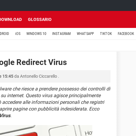
DOWNLOAD
GLOSSARIO
DROID
iOS
WINDOWS 10
INSTAGRAM
WHATSAPP
TIKTOK
FACEBOOK
ogle Redirect Virus
le 15:45
da
Antonello Ciccarello
.
ware che riesce a prendere possesso dei controlli di
co su internet. Questo virus agisce principalmente
 accedere alle informazioni personali che registri
prire pagine con pubblicità indesiderata. Ecco
Virus
.