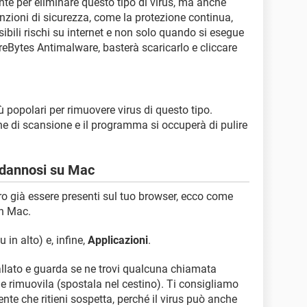
e per eliminare questo tipo di virus, ma anche
funzioni di sicurezza, come la protezione continua,
ibili rischi su internet e non solo quando si esegue
eBytes Antimalware, basterà scaricarlo e cliccare
 popolari per rimuovere virus di questo tipo.
ione di scansione e il programma si occuperà di pulire
e dannosi su Mac
 già essere presenti sul tuo browser, ecco come
un Mac.
 in alto) e, infine,
Applicazioni
.
tallato e guarda se ne trovi qualcuna chiamata
e rimuovila (spostala nel cestino). Ti consigliamo
nte che ritieni sospetta, perché il virus può anche