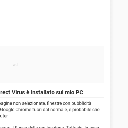
ct Virus è installato sul mio PC
 pagine non selezionate, finestre con pubblicità
di Google Chrome fuori dal normale, è probabile che
uter.
erare il flusso della navigazione. Tuttavia, la cosa