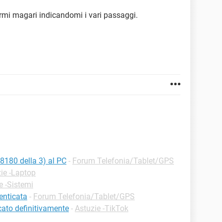
armi magari indicandomi i vari passaggi.
u8180 della 3) al PC
-
Forum Telefonia/Tablet/GPS
ie -Laptop
e -Sistemi
enticata
-
Forum Telefonia/Tablet/GPS
cato definitivamente
-
Astuzie -TikTok