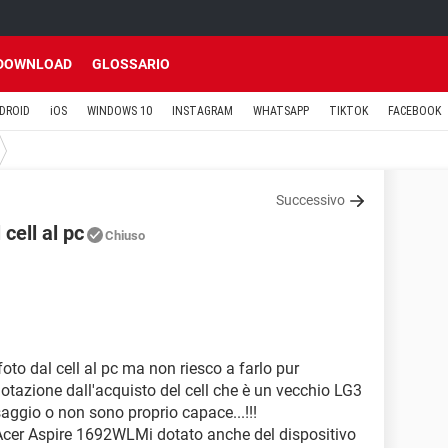
DOWNLOAD
GLOSSARIO
DROID
iOS
WINDOWS 10
INSTAGRAM
WHATSAPP
TIKTOK
FACEBOOK
Successivo
cell al pc
Chiuso
foto dal cell al pc ma non riesco a farlo pur
 dotazione dall'acquisto del cell che è un vecchio LG3
ggio o non sono proprio capace...!!!
Acer Aspire 1692WLMi dotato anche del dispositivo