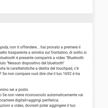
upida
, non ti offendere... hai provato a premere il
llo trasparente a sinistra sul frontalino, di solito si
l bluetooth è presente comparirà a video "Bluetooth
odulo "Nessun dispositivo del bluetooth"
rta le caratteristiche a destra del touchpad, c'è
? Se non compare vuol dire che il tuo 1692 è tra
onino sei a posto.
ino Se non viene riconosciuto automaticamente vai
ocamere digitali>aggingi periferica;
ruzioni a video, dovresti poter aggingere il tuo