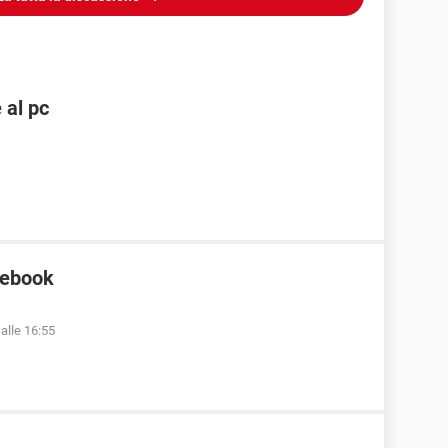
e al pc
cebook
alle 16:55