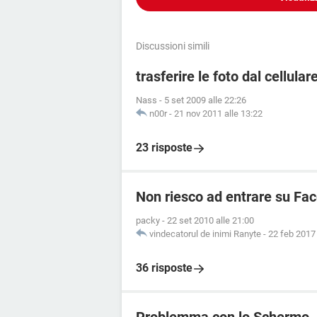
Discussioni simili
trasferire le foto dal cellular
Nass
-
5 set 2009 alle 22:26
n00r
-
21 nov 2011 alle 13:22
23 risposte
Non riesco ad entrare su Fa
packy
-
22 set 2010 alle 21:00
vindecatorul de inimi Ranyte
-
22 feb 2017 
36 risposte