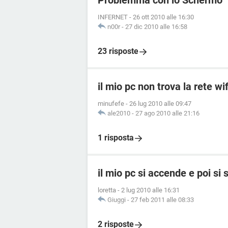
Problemma con lo Schermo
INFERNET
-
26 ott 2010 alle 16:30
n00r
-
27 dic 2010 alle 16:58
23 risposte
il mio pc non trova la rete wi
minufefe
-
26 lug 2010 alle 09:47
ale2010
-
27 ago 2010 alle 21:16
1 risposta
il mio pc si accende e poi si
loretta
-
2 lug 2010 alle 16:31
Giuggi
-
27 feb 2011 alle 08:33
2 risposte