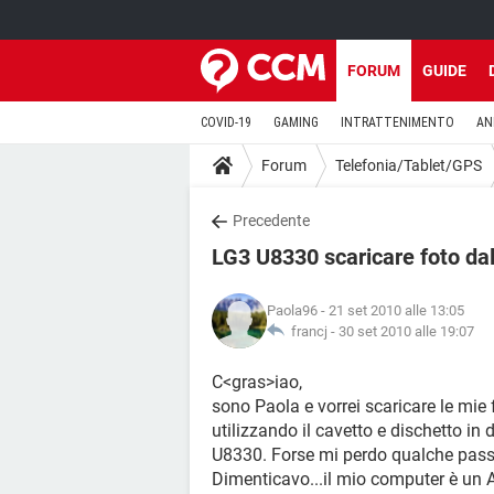
FORUM
GUIDE
COVID-19
GAMING
INTRATTENIMENTO
AN
Forum
Telefonia/Tablet/GPS
Precedente
LG3 U8330 scaricare foto dal 
Paola96
- 21 set 2010 alle 13:05
francj -
30 set 2010 alle 19:07
C<gras>iao,
sono Paola e vorrei scaricare le mie 
utilizzando il cavetto e dischetto in
U8330. Forse mi perdo qualche passa
Dimenticavo...il mio computer è un 