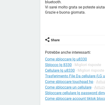
bluetooth.
Vi sarei molto grata se poteste aiut
Grazie e buona giornata.
Share
Potrebbe anche interessarti:
Come sbloccare lg u8330
Sblocco lg 8330
- Migliori risposte
Cellulare lg u8330
- Migliori risposte
Trasferimento File Da cellulare (LG 
Come sbloccare touchpad hp
-
Astuz
Come sbloccare un cellulare
-
Astuzi
Sbloccare cellulare lg password dim
Come sbloccare account tiktok bloc