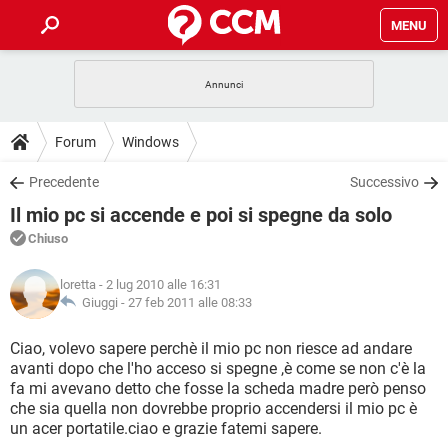
MENU
HOME
COVID-19
GAMING
GUIDE
Forum
Windows
INTRATTENIMENTO
ANDROID
COVID-19
GAMING
DOWNLOAD
Precedente
Successivo
iOS
WINDOWS 10
INTRATTENIMENTO
ANDROID
Il mio pc si accende e poi si spegne da solo
INSTAGRAM
COVID-19
WHATSAPP
GAMING
FORUM
iOS
WINDOWS 10
Chiuso
TIKTOK
INTRATTENIMENTO
FACEBOOK
ANDROID
INSTAGRAM
COVID-19
WHATSAPP
GAMING
GLOSSARIO
HARDWARE
iOS
loretta
- 2 lug 2010 alle 16:31
WINDOWS 10
TIKTOK
INTRATTENIMENTO
FACEBOOK
ANDROID
Giuggi -
27 feb 2011 alle 08:33
INSTAGRAM
COVID-19
WHATSAPP
GAMING
HARDWARE
iOS
WINDOWS 10
Ciao, volevo sapere perchè il mio pc non riesce ad andare
TIKTOK
INTRATTENIMENTO
FACEBOOK
ANDROID
avanti dopo che l'ho acceso si spegne ,è come se non c'è la
INSTAGRAM
WHATSAPP
fa mi avevano detto che fosse la scheda madre però penso
HARDWARE
iOS
WINDOWS 10
TIKTOK
FACEBOOK
che sia quella non dovrebbe proprio accendersi il mio pc è
INSTAGRAM
WHATSAPP
un acer portatile.ciao e grazie fatemi sapere.
HARDWARE