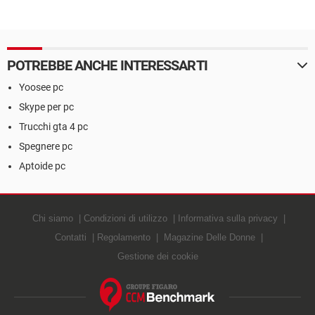
POTREBBE ANCHE INTERESSARTI
Yoosee pc
Skype per pc
Trucchi gta 4 pc
Spegnere pc
Aptoide pc
Chi siamo
Condizioni di utilizzo
Informativa sulla privacy
Contatti
Regolamento
Magazine Delle Donne
Gestione dei cookie