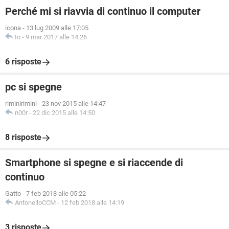
Perché mi si riavvia di continuo il computer
icona
-
13 lug 2009 alle 17:05
Io
-
9 mar 2017 alle 14:26
6 risposte
pc si spegne
riminirimini
-
23 nov 2015 alle 14:47
n00r
-
22 dic 2015 alle 14:50
8 risposte
Smartphone si spegne e si riaccende di
continuo
Gatto
-
7 feb 2018 alle 05:22
AntonelloCCM
-
12 feb 2018 alle 14:19
3 risposte