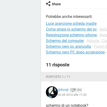
Share
Potrebbe anche interessarti:
Luce arancione scheda madre
Come girare lo schermo del pc
-
Astu
Registrazione schermo iphone
-
Astu
Schermo del computer
-
Astuzie - C
Schermo nero pc aranzulla
-
Forum 
Schermo nero PC dopo accensione
11 risposte
RISPOSTA 1 / 11
@thor@
804
26 ott 2010 alle 17:20
schermo di un notebook?