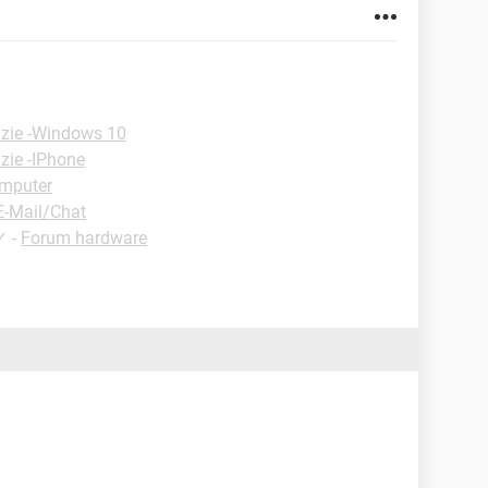
zie -Windows 10
zie -IPhone
omputer
E-Mail/Chat
✓
-
Forum hardware