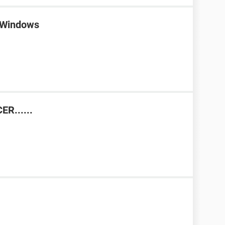
o Windows
R......