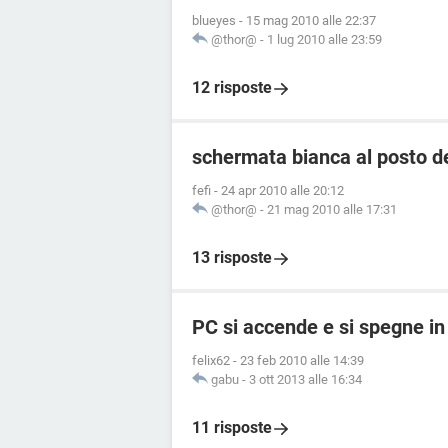
blueyes
-
15 mag 2010 alle 22:37
@thor@
-
1 lug 2010 alle 23:59
12 risposte
schermata bianca al posto d
fefi
-
24 apr 2010 alle 20:12
@thor@
-
21 mag 2010 alle 17:31
13 risposte
PC si accende e si spegne in
felix62
-
23 feb 2010 alle 14:39
gabu
-
3 ott 2013 alle 16:34
11 risposte