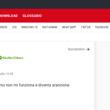
DOWNLOAD
GLOSSARIO
DROID
iOS
WINDOWS 10
INSTAGRAM
WHATSAPP
TIKTOK
FACEBOOK
Successivo
Risolto
/Chiuso
alle 16:58
mo non mi funziona e diventa arancione