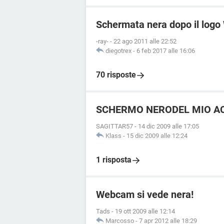
Schermata nera dopo il log
-ray-
-
22 ago 2011 alle 22:52
diegotrex
-
6 feb 2017 alle 16:06
70 risposte
SCHERMO NERODEL MIO ACE
SAGITTAR57
-
14 dic 2009 alle 17:05
Klass
-
15 dic 2009 alle 12:24
1 risposta
Webcam si vede nera!
Tads
-
19 ott 2009 alle 12:14
Marcosso
-
7 apr 2012 alle 18:29