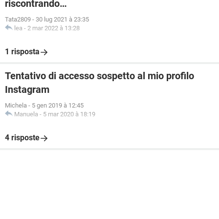
riscontrando…
Tata2809
-
30 lug 2021 à 23:35
lea
-
2 mar 2022 à 13:28
1 risposta
Tentativo di accesso sospetto al mio profilo
Instagram
Michela
-
5 gen 2019 à 12:45
Manuela
-
5 mar 2020 à 18:19
4 risposte