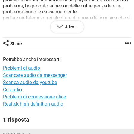
TIKTOK
FACEBOOK
problema, ho probato ache con delle cuffie per vedere se il
problema erano le casse ma niente.
HARDWARE
perfare aiutatemi vorrei alcoltare di nuovo delle misica che si
possa ascoltare senza male alle orecchie.
Altro...
Vi ringrazio in anticipo.
ciao ciao
Share
Potrebbe anche interessarti:
Problemi di audio
Scaricare audio da messenger
Scarica audio da youtube
Cd audio
Problemi di connessione alice
Realtek high definition audio
1 risposta