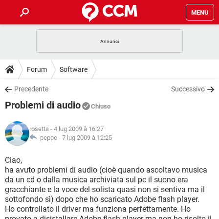
MENU
HOME
COVID-19
GAMING
GUIDE
Forum
Software
INTRATTENIMENTO
ANDROID
COVID-19
GAMING
DOWNLOAD
Precedente
Successivo
iOS
WINDOWS 10
INTRATTENIMENTO
ANDROID
Problemi di audio
INSTAGRAM
COVID-19
WHATSAPP
GAMING
Chiuso
FORUM
iOS
WINDOWS 10
TIKTOK
INTRATTENIMENTO
FACEBOOK
ANDROID
rosetta
- 4 lug 2009 à 16:27
INSTAGRAM
COVID-19
WHATSAPP
GAMING
GLOSSARIO
peppe -
7 lug 2009 à 12:25
HARDWARE
iOS
WINDOWS 10
TIKTOK
INTRATTENIMENTO
FACEBOOK
ANDROID
INSTAGRAM
COVID-19
WHATSAPP
GAMING
Ciao,
HARDWARE
iOS
WINDOWS 10
ha avuto problemi di audio (cioè quando ascoltavo musica
TIKTOK
INTRATTENIMENTO
FACEBOOK
ANDROID
da un cd o dalla musica archiviata sul pc il suono era
INSTAGRAM
WHATSAPP
gracchiante e la voce del solista quasi non si sentiva ma il
HARDWARE
iOS
WINDOWS 10
TIKTOK
FACEBOOK
sottofondo sì) dopo che ho scaricato Adobe flash player.
INSTAGRAM
WHATSAPP
Ho controllato il driver ma funziona perfettamente. Ho
HARDWARE
provato a disistallare Adobe flash player ma non ho risolto il