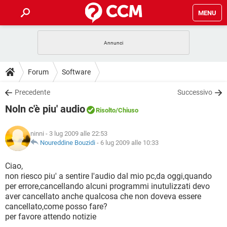
MENU
HOME
COVID-19
GAMING
GUIDE
Forum
Software
INTRATTENIMENTO
ANDROID
COVID-19
GAMING
DOWNLOAD
Precedente
Successivo
iOS
WINDOWS 10
INTRATTENIMENTO
ANDROID
Noln c'è piu' audio
INSTAGRAM
COVID-19
WHATSAPP
GAMING
Risolto
/Chiuso
FORUM
iOS
WINDOWS 10
TIKTOK
INTRATTENIMENTO
FACEBOOK
ANDROID
ninni
- 3 lug 2009 alle 22:53
INSTAGRAM
COVID-19
WHATSAPP
GAMING
GLOSSARIO
Noureddine Bouzidi
-
6 lug 2009 alle 10:33
HARDWARE
iOS
WINDOWS 10
TIKTOK
INTRATTENIMENTO
FACEBOOK
ANDROID
INSTAGRAM
COVID-19
WHATSAPP
GAMING
Ciao,
HARDWARE
iOS
WINDOWS 10
non riesco piu' a sentire l'audio dal mio pc,da oggi,quando
TIKTOK
INTRATTENIMENTO
FACEBOOK
ANDROID
per errore,cancellando alcuni programmi inutulizzati devo
INSTAGRAM
WHATSAPP
aver cancellato anche qualcosa che non doveva essere
HARDWARE
iOS
WINDOWS 10
TIKTOK
FACEBOOK
cancellato,come posso fare?
INSTAGRAM
WHATSAPP
per favore attendo notizie
HARDWARE