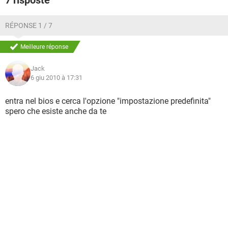
7 risposte
C'è qualcosa che posso fare senza andare alla assistenza
Packard bell (che secondo me questo PC ex NEC neppure si
ricordano che esiste!...)???
RÉPONSE 1 / 7
Grazie 1000, Steph
Meilleure réponse
Jack
6 giu 2010 à 17:31
entra nel bios e cerca l'opzione "impostazione predefinita"
spero che esiste anche da te