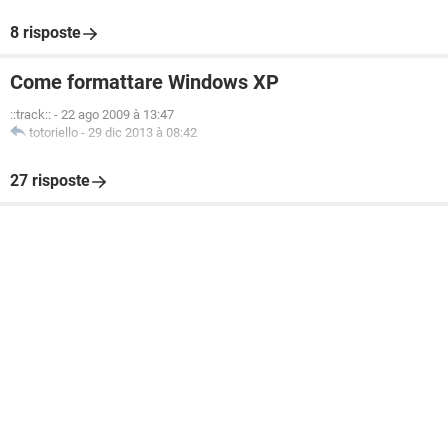
8 risposte
Come formattare Windows XP
::track::
-
22 ago 2009 à 13:47
totoriello
-
29 dic 2013 à 08:42
27 risposte