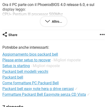
TIKTOK
FACEBOOK
Ora il PC parte con il PhoenixBIOS 4.0 release 6.0, e sul
display leggo:
HARDWARE
CPU= Pentium III processor 500Mhz
640k System RAM passed
Altro...
255M Extended RAM passed
0512K Cache SRAM passed
System BIOS shadowed
Share
Video BIOS Shadowed
UMB upper limit segment address: E506
Potrebbe anche interessarti:
Mouse initialized (nota: lo vede da USB)
Fixed disk 0: Maxtor 91021U2-(PM)
Aggiornamento bios packard bell
Please enter setup to recover
- Migliori risposte
Press F2 to enter BIOS setup, F12 to Network boot
Setup is starting
- Migliori risposte
Bene, se premo F2 esce un messaggio Entering SETUP ... ma
Packard bell modelli vecchi
non cambia pagina (ho provato ad attendere anche 15
Packard bell
minuti!). Analogo se premo F12..
Come formattare PC Packard Bell
Packard bell easy note hera g drive cercasi
✓
Da notare che ho un floppy di ripristino PAckard Bell ma
Formattare Packard Bell Easynote senza CD Vista
✓
temo che il floppy venga dopo il disco fisso (che il floppy sia
inserito o meno non cambia nulla)...