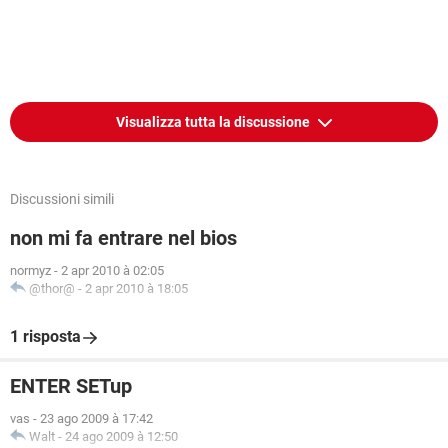
Visualizza tutta la discussione
Discussioni simili
non mi fa entrare nel bios
normyz
-
2 apr 2010 à 02:05
@thor@
-
2 apr 2010 à 18:05
1 risposta
ENTER SETup
vas
-
23 ago 2009 à 17:42
Walt
-
24 ago 2009 à 12:50