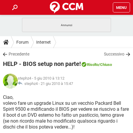
MENU
HOME
COVID-19
GAMING
GUIDE
Forum
Internet
INTRATTENIMENTO
ANDROID
COVID-19
GAMING
DOWNLOAD
Precedente
Successivo
iOS
WINDOWS 10
INTRATTENIMENTO
ANDROID
HELP - BIOS setup non parte!
INSTAGRAM
COVID-19
WHATSAPP
GAMING
Risolto
/Chiuso
FORUM
iOS
WINDOWS 10
TIKTOK
INTRATTENIMENTO
FACEBOOK
ANDROID
stephz4
- 5 giu 2010 à 13:12
INSTAGRAM
COVID-19
WHATSAPP
GAMING
GLOSSARIO
stephz4 -
21 giu 2010 à 15:47
HARDWARE
iOS
WINDOWS 10
TIKTOK
INTRATTENIMENTO
FACEBOOK
ANDROID
INSTAGRAM
COVID-19
WHATSAPP
GAMING
Ciao,
HARDWARE
iOS
WINDOWS 10
volevo fare un upgrade Linux su un vecchio Packard Bell
TIKTOK
INTRATTENIMENTO
FACEBOOK
ANDROID
Spirit 9500 e mdificando il BIOS per vedere se riuscivo a fare
INSTAGRAM
WHATSAPP
il boot d un DVD esterno ho fatto un pasticcio, temo grave
HARDWARE
iOS
WINDOWS 10
TIKTOK
FACEBOOK
(se non ricordo male ho modificato qualsoca riguardo i
INSTAGRAM
WHATSAPP
dischi che il bios poteva vedere...)!
HARDWARE