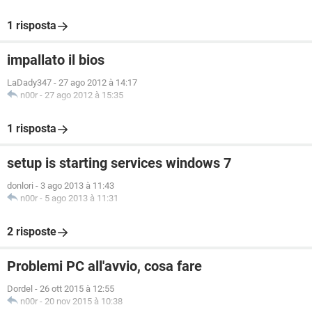
1 risposta
impallato il bios
LaDady347
-
27 ago 2012 à 14:17
n00r
-
27 ago 2012 à 15:35
1 risposta
setup is starting services windows 7
donlori
-
3 ago 2013 à 11:43
n00r
-
5 ago 2013 à 11:31
2 risposte
Problemi PC all'avvio, cosa fare
Dordel
-
26 ott 2015 à 12:55
n00r
-
20 nov 2015 à 10:38