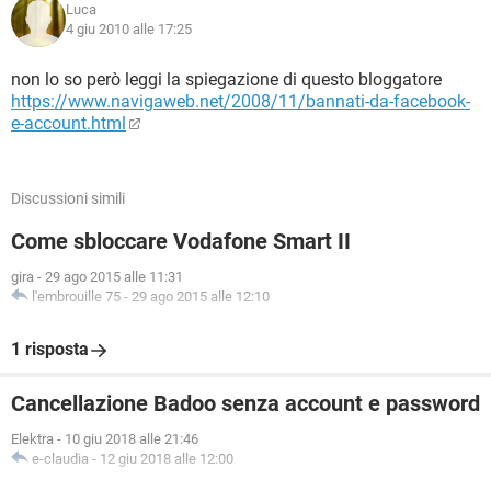
Luca
4 giu 2010 alle 17:25
non lo so però leggi la spiegazione di questo bloggatore
https://www.navigaweb.net/2008/11/bannati-da-facebook-
e-account.html
Discussioni simili
Come sbloccare Vodafone Smart II
gira
-
29 ago 2015 alle 11:31
l'embrouille 75
-
29 ago 2015 alle 12:10
1 risposta
Cancellazione Badoo senza account e password
Elektra
-
10 giu 2018 alle 21:46
e-claudia
-
12 giu 2018 alle 12:00