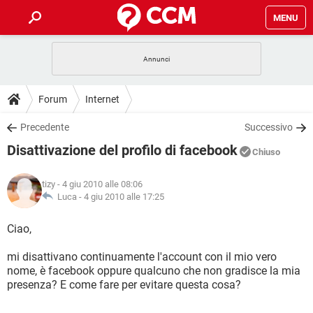
MENU
HOME
COVID-19
GAMING
GUIDE
Forum
Internet
INTRATTENIMENTO
ANDROID
COVID-19
GAMING
DOWNLOAD
Precedente
Successivo
iOS
WINDOWS 10
INTRATTENIMENTO
ANDROID
Disattivazione del profilo di facebook
INSTAGRAM
COVID-19
WHATSAPP
GAMING
Chiuso
FORUM
iOS
WINDOWS 10
TIKTOK
INTRATTENIMENTO
FACEBOOK
ANDROID
tizy
- 4 giu 2010 alle 08:06
INSTAGRAM
COVID-19
WHATSAPP
GAMING
GLOSSARIO
Luca -
4 giu 2010 alle 17:25
HARDWARE
iOS
WINDOWS 10
TIKTOK
INTRATTENIMENTO
FACEBOOK
ANDROID
INSTAGRAM
COVID-19
WHATSAPP
GAMING
Ciao,
HARDWARE
iOS
WINDOWS 10
TIKTOK
INTRATTENIMENTO
FACEBOOK
ANDROID
mi disattivano continuamente l'account con il mio vero
INSTAGRAM
WHATSAPP
nome, è facebook oppure qualcuno che non gradisce la mia
HARDWARE
iOS
WINDOWS 10
TIKTOK
FACEBOOK
presenza? E come fare per evitare questa cosa?
INSTAGRAM
WHATSAPP
HARDWARE