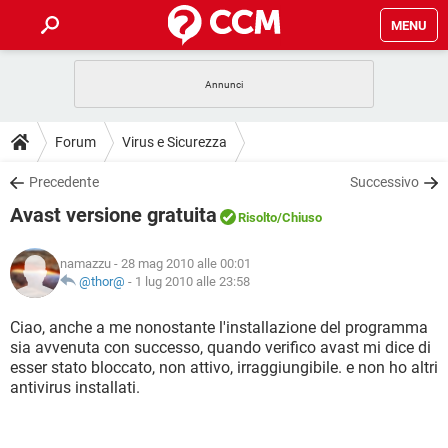
MENU
HOME
COVID-19
GAMING
GUIDE
Forum
Virus e Sicurezza
INTRATTENIMENTO
ANDROID
COVID-19
GAMING
DOWNLOAD
Precedente
Successivo
iOS
WINDOWS 10
INTRATTENIMENTO
ANDROID
Avast versione gratuita
INSTAGRAM
COVID-19
WHATSAPP
GAMING
Risolto
/Chiuso
FORUM
iOS
WINDOWS 10
TIKTOK
INTRATTENIMENTO
FACEBOOK
ANDROID
namazzu
- 28 mag 2010 alle 00:01
INSTAGRAM
COVID-19
WHATSAPP
GAMING
GLOSSARIO
@thor@
-
1 lug 2010 alle 23:58
HARDWARE
iOS
WINDOWS 10
TIKTOK
INTRATTENIMENTO
FACEBOOK
ANDROID
INSTAGRAM
COVID-19
WHATSAPP
GAMING
Ciao, anche a me nonostante l'installazione del programma
HARDWARE
iOS
WINDOWS 10
sia avvenuta con successo, quando verifico avast mi dice di
TIKTOK
INTRATTENIMENTO
FACEBOOK
ANDROID
esser stato bloccato, non attivo, irraggiungibile. e non ho altri
INSTAGRAM
WHATSAPP
antivirus installati.
HARDWARE
iOS
WINDOWS 10
TIKTOK
FACEBOOK
INSTAGRAM
WHATSAPP
HARDWARE