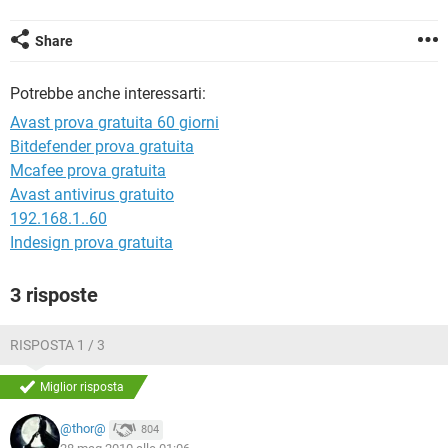
TIKTOK
FACEBOOK
HARDWARE
Share
Potrebbe anche interessarti:
Avast prova gratuita 60 giorni
Bitdefender prova gratuita
Mcafee prova gratuita
Avast antivirus gratuito
192.168.1..60
Indesign prova gratuita
3 risposte
RISPOSTA 1 / 3
Miglior risposta
@thor@
804