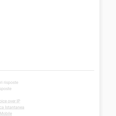
ri risposte
isposte
ice over IP
ca Istantanea
-Mobile