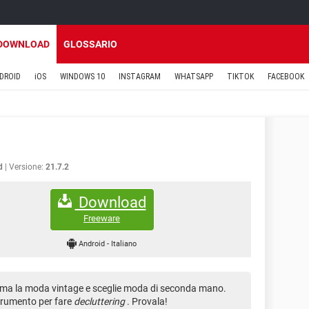
DOWNLOAD
GLOSSARIO
DROID
iOS
WINDOWS 10
INSTAGRAM
WHATSAPP
TIKTOK
FACEBOOK
d
Versione:
21.7.2
Download
Freeware
Android
-
Italiano
i ama la moda vintage e sceglie moda di seconda mano.
strumento per fare
decluttering
. Provala!