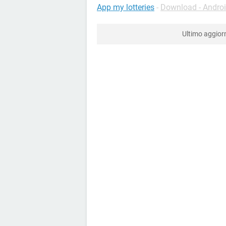
App my lotteries
-
Download - Andro
Ultimo aggio