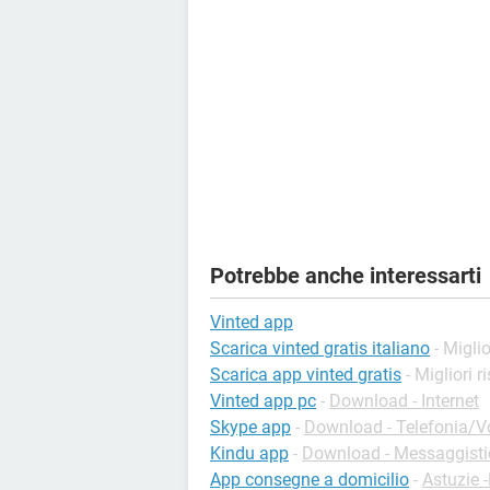
Potrebbe anche interessarti
Vinted app
Scarica vinted gratis italiano
- Miglio
Scarica app vinted gratis
- Migliori r
Vinted app pc
-
Download - Internet
Skype app
-
Download - Telefonia/Vo
Kindu app
-
Download - Messaggisti
App consegne a domicilio
-
Astuzie 