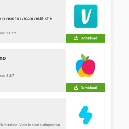
n vendita i vecchi vestiti che
one:
21.7.2
Download
uno
one:
8.3.7
Download
EN
Versione:
Varia in base al dispositivo