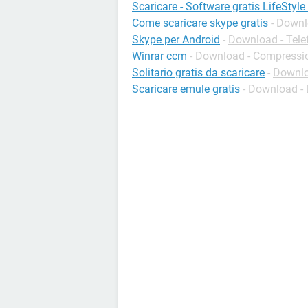
Scaricare - Software gratis LifeStyl
Come scaricare skype gratis
-
Downlo
Skype per Android
-
Download - Tele
Winrar ccm
-
Download - Compressi
Solitario gratis da scaricare
-
Downlo
Scaricare emule gratis
-
Download -