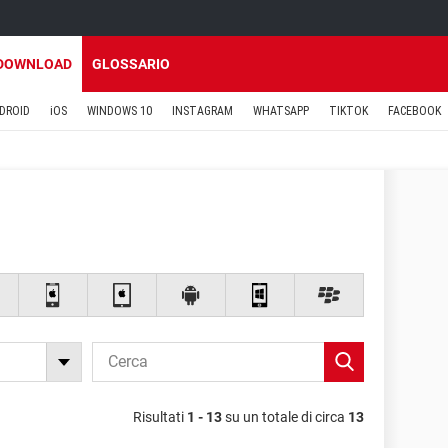
DOWNLOAD
GLOSSARIO
DROID
iOS
WINDOWS 10
INSTAGRAM
WHATSAPP
TIKTOK
FACEBOOK
Risultati
1 - 13
su un totale di circa
13