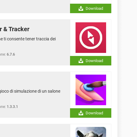
Download
r & Tracker
e ti consente tener traccia dei
one:
6.7.6
Download
gioco di simulazione di un salone
one:
1.3.3.1
Download