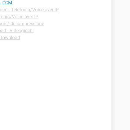
e - CCM
ad - Telefonia/Voice over IP
fonia/Voice over IP
one / decompressione
ad - Videogiochi
 Download