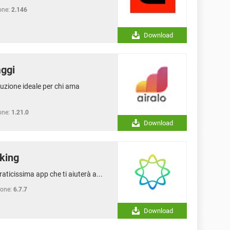
one:
2.146
Download
aggi
luzione ideale per chi ama
one:
1.21.0
Download
king
aticissima app che ti aiuterà a...
ione:
6.7.7
Download