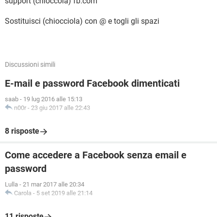
support (chioccola) fb.com
Sostituisci (chiocciola) con @ e togli gli spazi
Discussioni simili
E-mail e password Facebook dimenticati
saab
-
19 lug 2016 alle 15:13
n00r
-
23 giu 2017 alle 22:43
8 risposte
Come accedere a Facebook senza email e
password
Lulla
-
21 mar 2017 alle 20:34
Carola
-
5 set 2019 alle 21:14
11 risposte