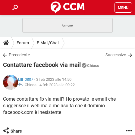
MENU
HOME
COVID-19
GAMING
GUIDE
Forum
E-Mail/Chat
INTRATTENIMENTO
ANDROID
COVID-19
GAMING
DOWNLOAD
Precedente
Successivo
iOS
WINDOWS 10
INTRATTENIMENTO
ANDROID
Contattare facebook via mail
INSTAGRAM
COVID-19
WHATSAPP
GAMING
Chiuso
FORUM
iOS
WINDOWS 10
TIKTOK
INTRATTENIMENTO
FACEBOOK
ANDROID
Llll_0807
- 3 feb 2023 alle 14:50
INSTAGRAM
COVID-19
WHATSAPP
GAMING
GLOSSARIO
Chicca -
4 feb 2023 alle 09:22
HARDWARE
iOS
WINDOWS 10
TIKTOK
INTRATTENIMENTO
FACEBOOK
ANDROID
INSTAGRAM
COVID-19
WHATSAPP
GAMING
Come contattare fb via mail? Ho provato le email che
HARDWARE
iOS
WINDOWS 10
suggerisce il web ma a me risulta che il dominio
TIKTOK
INTRATTENIMENTO
FACEBOOK
ANDROID
INSTAGRAM
WHATSAPP
facebook.com è inesistente
HARDWARE
iOS
WINDOWS 10
TIKTOK
FACEBOOK
INSTAGRAM
WHATSAPP
Share
HARDWARE