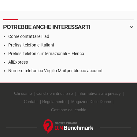
War: tutto quello che devi
Cyberpunk 2077
sapere
POTREBBE ANCHE INTERESSARTI
Come contattare Iliad
Prefissi telefonici italiani
Prefissi telefonici internazionali – Elenco
AliExpress
Numero telefonico Virgilio Mail per blocco account
Chi siamo
Condizioni di utilizzo
Informativa sulla privacy
Contatti
Regolamento
Magazine Delle Donne
Gestione dei cookie