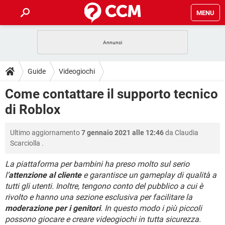
MENU
HOME
COVID-19
GAMING
GUIDE
Guide
Videogiochi
INTRATTENIMENTO
ANDROID
COVID-19
GAMING
DOWNLOAD
Come contattare il supporto tecnico
iOS
WINDOWS 10
INTRATTENIMENTO
ANDROID
di Roblox
INSTAGRAM
COVID-19
WHATSAPP
GAMING
FORUM
iOS
WINDOWS 10
TIKTOK
INTRATTENIMENTO
FACEBOOK
ANDROID
Ultimo aggiornamento
7 gennaio 2021 alle 12:46
da
Claudia
INSTAGRAM
COVID-19
WHATSAPP
GAMING
GLOSSARIO
HARDWARE
iOS
Scarciolla
.
WINDOWS 10
TIKTOK
INTRATTENIMENTO
FACEBOOK
ANDROID
INSTAGRAM
COVID-19
WHATSAPP
GAMING
La piattaforma per bambini ha preso molto sul serio
HARDWARE
iOS
WINDOWS 10
l’
attenzione al cliente
e garantisce un gameplay di qualità a
TIKTOK
INTRATTENIMENTO
FACEBOOK
ANDROID
tutti gli utenti. Inoltre, tengono conto del pubblico a cui è
INSTAGRAM
WHATSAPP
HARDWARE
iOS
WINDOWS 10
rivolto e hanno una sezione esclusiva per facilitare la
TIKTOK
FACEBOOK
moderazione per i genitori
. In questo modo i più piccoli
INSTAGRAM
WHATSAPP
possono giocare e creare videogiochi in tutta sicurezza.
HARDWARE