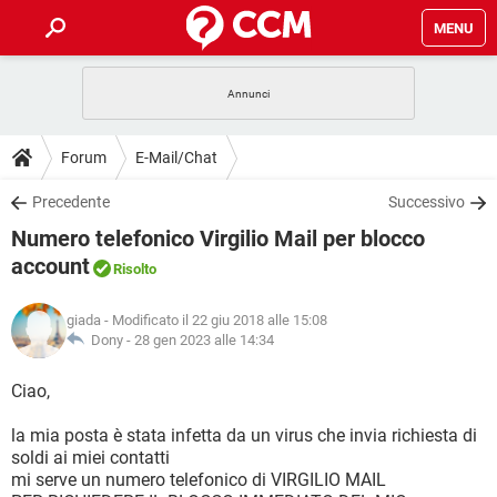
MENU
HOME
COVID-19
GAMING
GUIDE
Forum
E-Mail/Chat
INTRATTENIMENTO
ANDROID
COVID-19
GAMING
DOWNLOAD
Precedente
Successivo
iOS
WINDOWS 10
INTRATTENIMENTO
ANDROID
Numero telefonico Virgilio Mail per blocco
INSTAGRAM
COVID-19
WHATSAPP
GAMING
FORUM
iOS
WINDOWS 10
account
Risolto
TIKTOK
INTRATTENIMENTO
FACEBOOK
ANDROID
INSTAGRAM
COVID-19
WHATSAPP
GAMING
GLOSSARIO
HARDWARE
iOS
WINDOWS 10
giada
- Modificato il 22 giu 2018 alle 15:08
TIKTOK
INTRATTENIMENTO
FACEBOOK
ANDROID
Dony -
28 gen 2023 alle 14:34
INSTAGRAM
COVID-19
WHATSAPP
GAMING
HARDWARE
iOS
WINDOWS 10
Ciao,
TIKTOK
INTRATTENIMENTO
FACEBOOK
ANDROID
INSTAGRAM
WHATSAPP
HARDWARE
iOS
WINDOWS 10
la mia posta è stata infetta da un virus che invia richiesta di
TIKTOK
FACEBOOK
soldi ai miei contatti
INSTAGRAM
WHATSAPP
mi serve un numero telefonico di VIRGILIO MAIL
HARDWARE