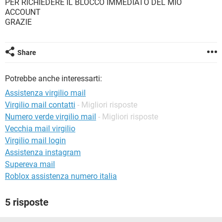
PER RICHIEDERE IL BLOCCO IMMEDIATO DEL MIO
TIKTOK
FACEBOOK
ACCOUNT
HARDWARE
GRAZIE
Share
Potrebbe anche interessarti:
Assistenza virgilio mail
Virgilio mail contatti
- Migliori risposte
Numero verde virgilio mail
- Migliori risposte
Vecchia mail virgilio
Virgilio mail login
Assistenza instagram
Supereva mail
Roblox assistenza numero italia
5 risposte