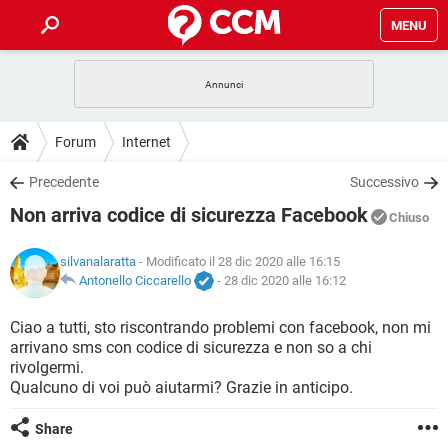
MENU
HOME
COVID-19
GAMING
GUIDE
Forum
Internet
INTRATTENIMENTO
ANDROID
COVID-19
GAMING
DOWNLOAD
Precedente
Successivo
iOS
WINDOWS 10
INTRATTENIMENTO
ANDROID
Non arriva codice di sicurezza Facebook
INSTAGRAM
COVID-19
WHATSAPP
GAMING
Chiuso
FORUM
iOS
WINDOWS 10
TIKTOK
INTRATTENIMENTO
FACEBOOK
ANDROID
silvanalaratta
- Modificato il 28 dic 2020 alle 16:15
INSTAGRAM
COVID-19
WHATSAPP
GAMING
GLOSSARIO
Antonello Ciccarello
-
28 dic 2020 alle 16:12
HARDWARE
iOS
WINDOWS 10
TIKTOK
INTRATTENIMENTO
FACEBOOK
ANDROID
INSTAGRAM
COVID-19
WHATSAPP
GAMING
Ciao a tutti, sto riscontrando problemi con facebook, non mi
HARDWARE
iOS
WINDOWS 10
arrivano sms con codice di sicurezza e non so a chi
TIKTOK
INTRATTENIMENTO
FACEBOOK
ANDROID
rivolgermi.
INSTAGRAM
WHATSAPP
Qualcuno di voi può aiutarmi? Grazie in anticipo.
HARDWARE
iOS
WINDOWS 10
TIKTOK
FACEBOOK
INSTAGRAM
WHATSAPP
Share
HARDWARE