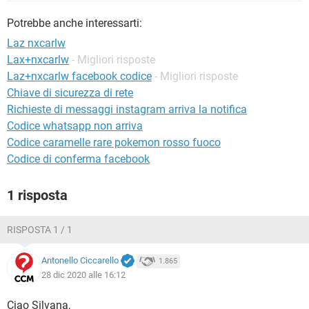
TIKTOK
FACEBOOK
Potrebbe anche interessarti:
HARDWARE
Laz nxcarlw
Lax+nxcarlw
- Migliori risposte
Laz+nxcarlw facebook codice
- Migliori risposte
Chiave di sicurezza di rete
Richieste di messaggi instagram arriva la notifica
Codice whatsapp non arriva
Codice caramelle rare pokemon rosso fuoco
Codice di conferma facebook
1 risposta
RISPOSTA 1 / 1
Antonello Ciccarello
1.865
28 dic 2020 alle 16:12
Ciao Silvana,