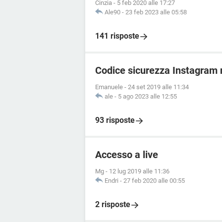
Cinzia
-
5 feb 2020 alle 17:27
Ale90
-
23 feb 2023 alle 05:58
141 risposte
Codice sicurezza Instagram n
Emanuele
-
24 set 2019 alle 11:34
ale
-
5 ago 2023 alle 12:55
93 risposte
Accesso a live
Mg
-
12 lug 2019 alle 11:36
Endri
-
27 feb 2020 alle 00:55
2 risposte