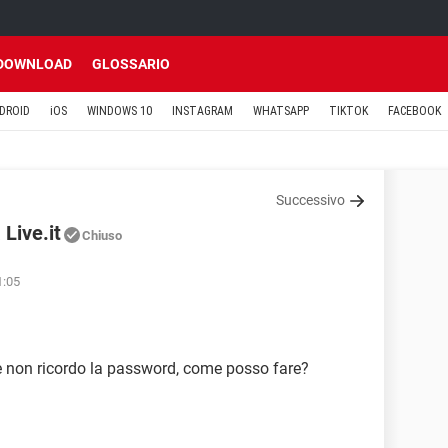
DOWNLOAD
GLOSSARIO
DROID
iOS
WINDOWS 10
INSTAGRAM
WHATSAPP
TIKTOK
FACEBOOK
Successivo
Live.it
Chiuso
1:05
. e non ricordo la password, come posso fare?