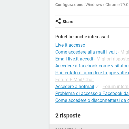
Configurazione:
Windows / Chrome 79.0
Share
Potrebbe anche interessarti:
Live it accesso
Come accedere alla mail live.it
- Mig
Email live.it accedi
- Migliori risposte
Accedere a facebook come visitator
Hai tentato di accedere troppe volt
Forum E-Mail/Chat
Accedere a hotmail
✓
-
Forum intern
Problema di accesso a Facebook dal 
Come accedere o disconnettersi da 
2 risposte