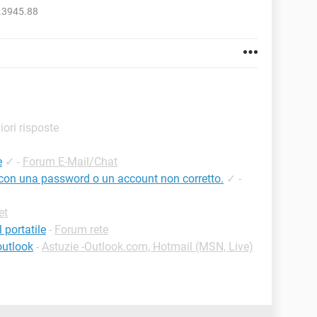
.3945.88
liori risposte
e
✓
-
Forum E-Mail/Chat
e con una password o un account non corretto.
✓
-
et
portatile
-
Forum rete
outlook
-
Astuzie -Outlook.com, Hotmail (MSN, Live)