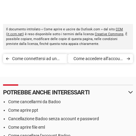
Il documento intitolato « Come aprire e uscire da Outlook.com » dal sito
CCM
(
it.ccm.net
) è reso disponibile sotto i termini della licenza
Creative Commons
. È
possibile copiare, modificare delle copie di questa pagina, nelle condizioni
previste dalla licenza, finché questa nota appaia chiaramente.
Come connettersi ad un
Come accedere all’account
account Hotmail
Microsoft senza password
POTREBBE ANCHE INTERESSARTI
Come cancellarmi da Badoo
Come aprire ppt
Cancellazione Badoo senza account e password
Come aprire file eml
Come cancellare l'account Badoo