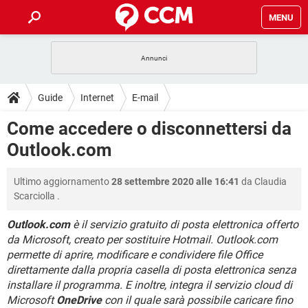
MENU
HOME
COVID-19
GAMING
GUIDE
Guide
Internet
E-mail
INTRATTENIMENTO
ANDROID
COVID-19
GAMING
DOWNLOAD
Come accedere o disconnettersi da
Outlook.com, Hotmail (MSN, Live)
iOS
WINDOWS 10
INTRATTENIMENTO
ANDROID
Outlook.com
INSTAGRAM
COVID-19
WHATSAPP
GAMING
FORUM
iOS
WINDOWS 10
TIKTOK
INTRATTENIMENTO
FACEBOOK
ANDROID
Ultimo aggiornamento
28 settembre 2020 alle 16:41
da
Claudia
INSTAGRAM
COVID-19
WHATSAPP
GAMING
GLOSSARIO
HARDWARE
iOS
Scarciolla
.
WINDOWS 10
TIKTOK
INTRATTENIMENTO
FACEBOOK
ANDROID
INSTAGRAM
COVID-19
WHATSAPP
GAMING
Outlook.com
è il servizio gratuito di posta elettronica offerto
HARDWARE
iOS
WINDOWS 10
da Microsoft, creato per sostituire Hotmail. Outlook.com
TIKTOK
INTRATTENIMENTO
FACEBOOK
ANDROID
permette di aprire, modificare e condividere file Office
INSTAGRAM
WHATSAPP
HARDWARE
iOS
WINDOWS 10
direttamente dalla propria casella di posta elettronica senza
TIKTOK
FACEBOOK
installare il programma. E inoltre, integra il servizio cloud di
INSTAGRAM
WHATSAPP
Microsoft
OneDrive
con il quale sarà possibile caricare fino
HARDWARE